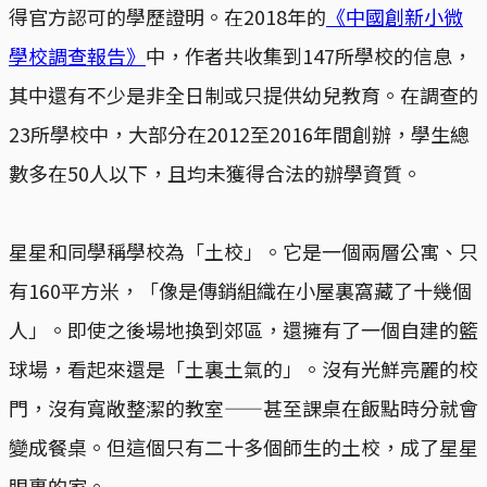
得官方認可的學歷證明。在2018年的
《中國創新小微
學校調查報告》
中，作者共收集到147所學校的信息，
其中還有不少是非全日制或只提供幼兒教育。在調查的
23所學校中，大部分在2012至2016年間創辦，學生總
數多在50人以下，且均未獲得合法的辦學資質。
星星和同學稱學校為「土校」。它是一個兩層公寓、只
有160平方米，「像是傳銷組織在小屋裏窩藏了十幾個
人」。即使之後場地換到郊區，還擁有了一個自建的籃
球場，看起來還是「土裏土氣的」。沒有光鮮亮麗的校
門，沒有寬敞整潔的教室——甚至課桌在飯點時分就會
變成餐桌。但這個只有二十多個師生的土校，成了星星
眼裏的家。