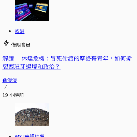
歐洲
僅限會員
解讀｜
休達危機：冒死偷渡的摩洛哥青年，如何撕
裂西班牙邊境和政治？
孫漫漫
19 小時前
WSJ守護精選