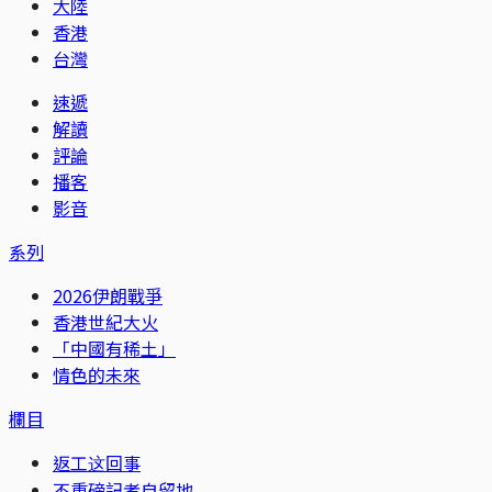
大陸
香港
台灣
速遞
解讀
評論
播客
影音
系列
2026伊朗戰爭
香港世紀大火
「中國有稀土」
情色的未來
欄目
返工这回事
不重磅記者自留地