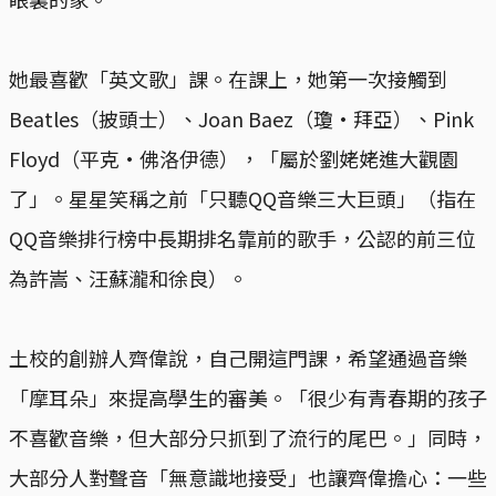
她最喜歡「英文歌」課。在課上，她第一次接觸到
Beatles（披頭士）、Joan Baez（瓊·拜亞）、Pink
Floyd（平克·佛洛伊德），「屬於劉姥姥進大觀園
了」。星星笑稱之前「只聽QQ音樂三大巨頭」（指在
QQ音樂排行榜中長期排名靠前的歌手，公認的前三位
為許嵩、汪蘇瀧和徐良）。
土校的創辦人齊偉說，自己開這門課，希望通過音樂
「摩耳朵」來提高學生的審美。「很少有青春期的孩子
不喜歡音樂，但大部分只抓到了流行的尾巴。」同時，
大部分人對聲音「無意識地接受」也讓齊偉擔心：一些