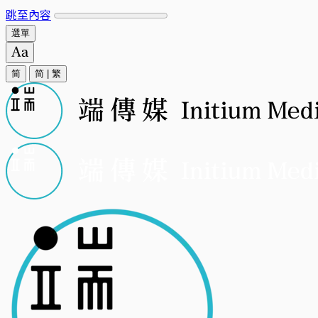
跳至內容
選單
简
简
|
繁