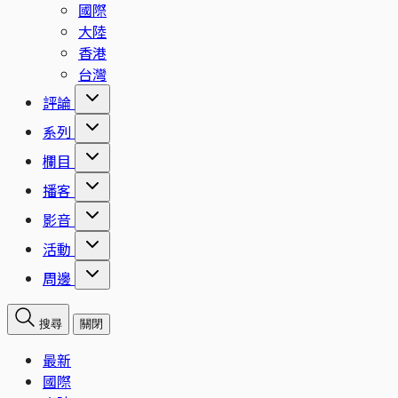
國際
大陸
香港
台灣
評論
系列
欄目
播客
影音
活動
周邊
搜尋
關閉
最新
國際