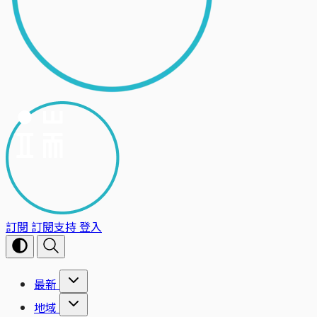
訂閱
訂閱支持
登入
最新
地域