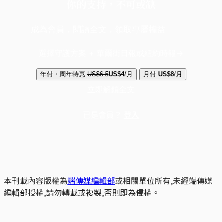
你的支持，不可或缺
成為會員，閱讀全文，領取專屬權益
選擇守護方案 + 華爾街日報或紐約時報
年付・周年特惠
US$6.5
US$4
/月
月付
US$8
/月
立即解鎖全文
已是會員？
登入
本刊載內容版權為
端傳媒編輯部
或相關單位所有,未經端傳媒
編輯部授權,請勿轉載或複製,否則即為侵權。