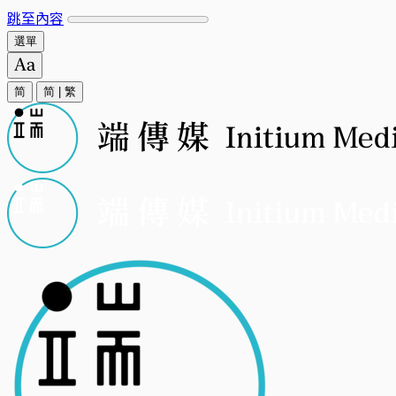
跳至內容
選單
简
简
|
繁