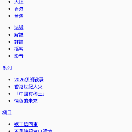
大陸
香港
台灣
速遞
解讀
評論
播客
影音
系列
2026伊朗戰爭
香港世紀大火
「中國有稀土」
情色的未來
欄目
返工這回事
不重磅記者自留地