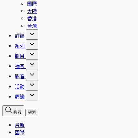
國際
大陸
香港
台灣
評論
系列
欄目
播客
影音
活動
周邊
搜尋
關閉
最新
國際