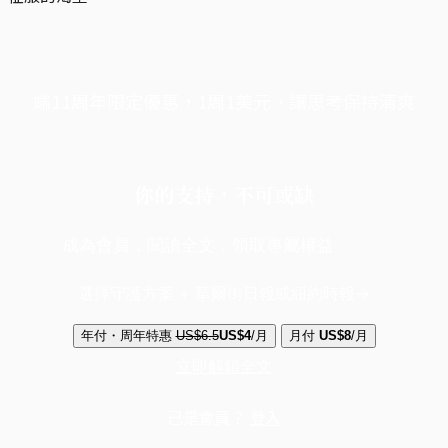
端11周年限定優惠，1周1美元，讓思考保持清爽
你的支持，不可或缺
成為會員，閱讀全文，領取專屬權益
選擇守護方案 + 華爾街日報或紐約時報
年付・周年特惠
US$6.5
US$4
/月
月付
US$8
/月
立即解鎖全文
已是會員？
登入