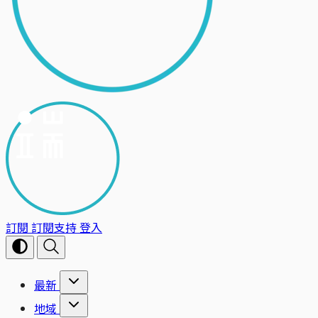
訂閱
訂閱支持
登入
最新
地域