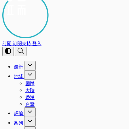
訂閱
訂閱支持
登入
最新
地域
國際
大陸
香港
台灣
評論
系列