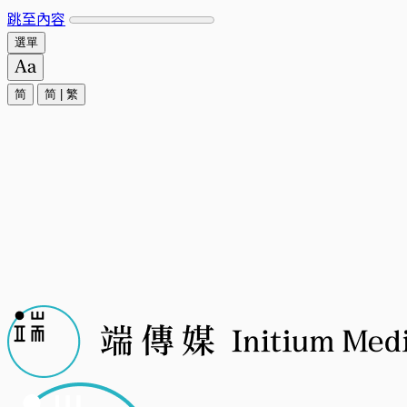
跳至內容
選單
简
简
|
繁