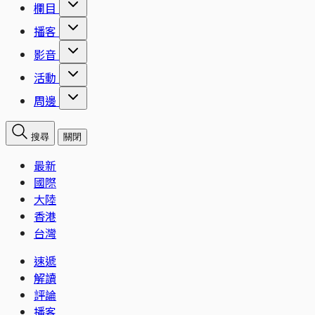
欄目
播客
影音
活動
周邊
搜尋
關閉
最新
國際
大陸
香港
台灣
速遞
解讀
評論
播客