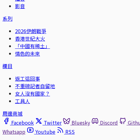
影音
系列
2026伊朗戰爭
香港世紀大火
「中國有稀土」
情色的未來
欄目
返工這回事
不重磅記者自留地
女人沒有國家？
工具人
周邊商城
Facebook
Twitter
Bluesky
Discord
Gith
Whatsapp
Youtube
RSS