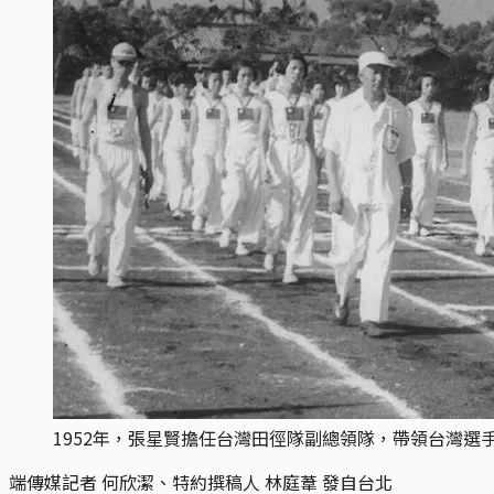
1952年，張星賢擔任台灣田徑隊副總領隊，帶領台灣選
端傳媒記者 何欣潔、特約撰稿人 林庭葦 發自台北