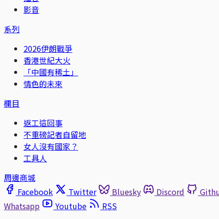
影音
系列
2026伊朗戰爭
香港世紀大火
「中國有稀土」
情色的未來
欄目
返工這回事
不重磅記者自留地
女人沒有國家？
工具人
周邊商城
Facebook
Twitter
Bluesky
Discord
Gith
Whatsapp
Youtube
RSS