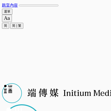
跳至內容
選單
简
简
|
繁