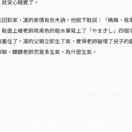
，就安心睡覺了。
天回到家，凜的表情有些木訥。他脱下鞋說：「媽媽，我
，鞋面上被老師用黑色的粗水筆寫上了「やまぎし」四個
被蓋住了。凜的父親立即生了氣，覺得老師破壞了兒子的
聊聊，聽聽老師究竟多生氣，為什麼生氣。
端11周年限定優惠，1周1美元，讓思考保持清爽
你的支持，不可或缺