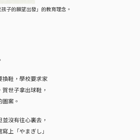
從孩子的願望出發」的教育理念。
。
要換鞋，學校要求家
，賀世子拿出球鞋，
的圖案。
但並沒有往心裏去，
處寫上「やまぎし」