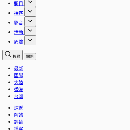
欄目
播客
影音
活動
周邊
搜尋
關閉
最新
國際
大陸
香港
台灣
速遞
解讀
評論
播客