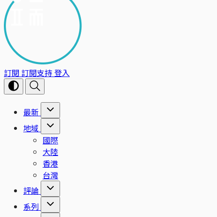
訂閱
訂閱支持
登入
最新
地域
國際
大陸
香港
台灣
評論
系列