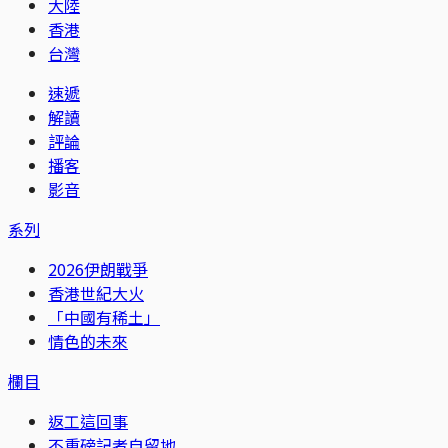
大陸
香港
台灣
速遞
解讀
評論
播客
影音
系列
2026伊朗戰爭
香港世紀大火
「中國有稀土」
情色的未來
欄目
返工這回事
不重磅記者自留地