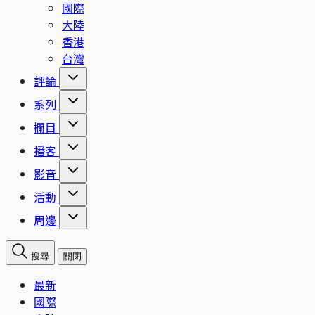
國際
大陸
香港
台灣
評論
系列
欄目
播客
影音
活動
周邊
搜尋
關閉
最新
國際