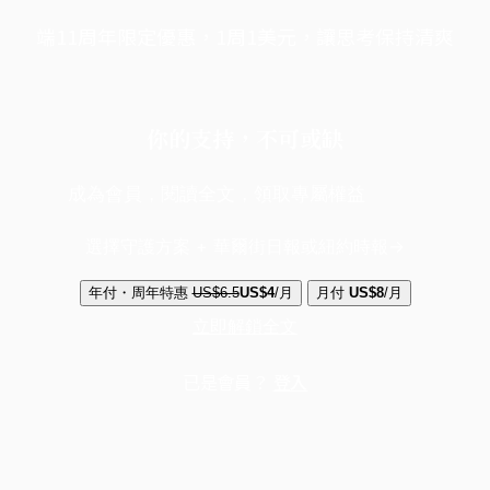
端11周年限定優惠，1周1美元，讓思考保持清爽
你的支持，不可或缺
成為會員，閱讀全文，領取專屬權益
選擇守護方案 + 華爾街日報或紐約時報
年付・周年特惠
US$6.5
US$4
/月
月付
US$8
/月
立即解鎖全文
已是會員？
登入