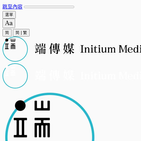
跳至內容
選單
简
简
|
繁