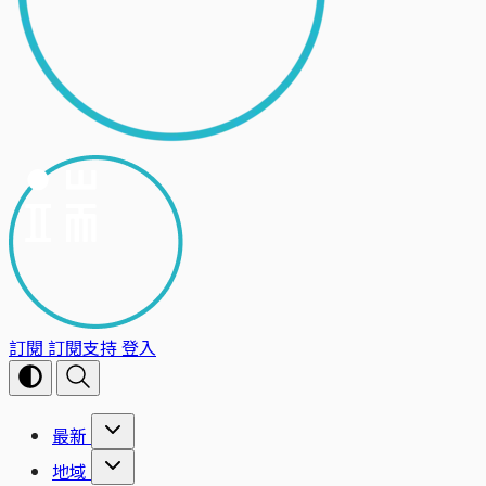
訂閱
訂閱支持
登入
最新
地域