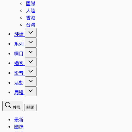
國際
大陸
香港
台灣
評論
系列
欄目
播客
影音
活動
周邊
搜尋
關閉
最新
國際