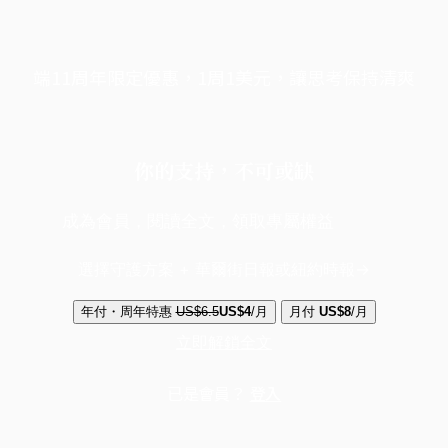
端11周年限定優惠，1周1美元，讓思考保持清爽
你的支持，不可或缺
成為會員，閱讀全文，領取專屬權益
選擇守護方案 + 華爾街日報或紐約時報
年付・周年特惠
US$6.5
US$4
/月
月付
US$8
/月
立即解鎖全文
已是會員？
登入