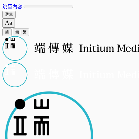
跳至內容
選單
简
简
|
繁