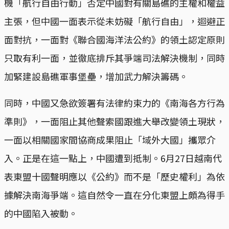
機「航行自由行動」否定中國對有關島礁的主權和權益
主張，但中國一面表示從未妨礙「航行自由」，迴避正
面對抗，一面對《聯合國海洋法公約》的領土認定原則
只取有利一面，並徹底排斥其爭端司法解決機制，同時
加緊建設島礁軍事堡壘，增加武力解決籌碼。
同時，中國又急欲簽署有法律約束力的《南海各方行為
準則》，一面阻止其他聲索國跟進大舉改變領土現狀，
一面以相關國家間協商成果阻止「域外大國」攜眾介
入。正是在這一點上，中國遭到抵制。6月27日越南代
表東盟十國聲明應以《公約》而不是「歷史權利」為依
據解決南海爭端。這自然令一直在分化東盟上頗為得手
的中國陷入被動。