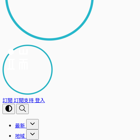
訂閱
訂閱支持
登入
最新
地域