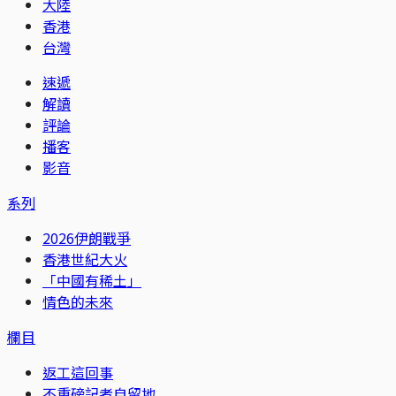
大陸
香港
台灣
速遞
解讀
評論
播客
影音
系列
2026伊朗戰爭
香港世紀大火
「中國有稀土」
情色的未來
欄目
返工這回事
不重磅記者自留地