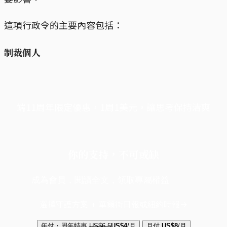
這項行政令的主要內容包括：
制裁個人
端11周年限定優惠，1周1美元，讓思考保持清爽
你的支持，不可或缺
成為會員，閱讀全文，領取專屬權益
選擇守護方案 + 華爾街日報或紐約時報
年付・周年特惠
US$6.5
US$4
/月
月付
US$8
/月