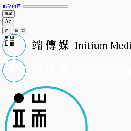
跳至內容
選單
简
简
|
繁