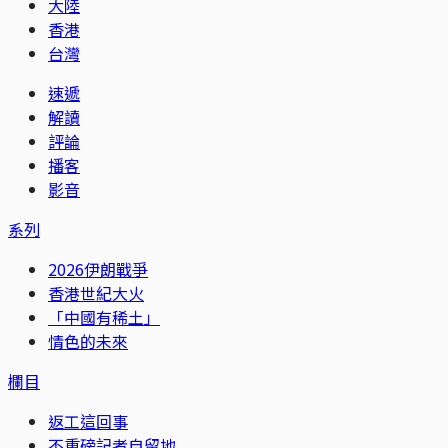
大陸
香港
台灣
速遞
解讀
評論
播客
影音
系列
2026伊朗戰爭
香港世紀大火
「中國有稀土」
情色的未來
欄目
返工這回事
不重磅記者自留地