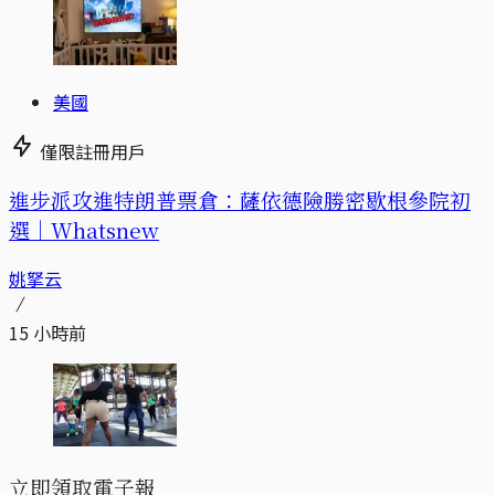
美國
僅限註冊用戶
進步派攻進特朗普票倉：薩依德險勝密歇根參院初
選｜Whatsnew
姚拏云
15 小時前
立即領取電子報