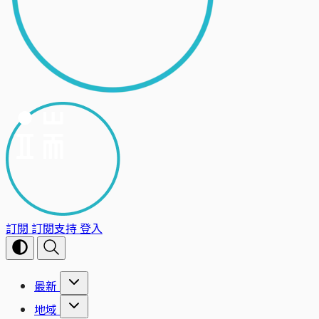
訂閱
訂閱支持
登入
最新
地域