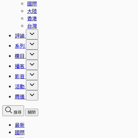
國際
大陸
香港
台灣
評論
系列
欄目
播客
影音
活動
周邊
搜尋
關閉
最新
國際