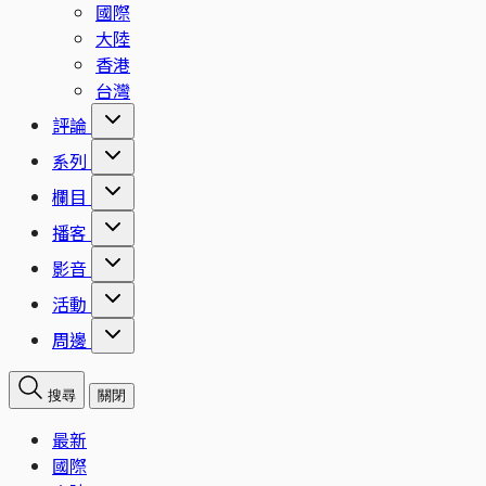
國際
大陸
香港
台灣
評論
系列
欄目
播客
影音
活動
周邊
搜尋
關閉
最新
國際