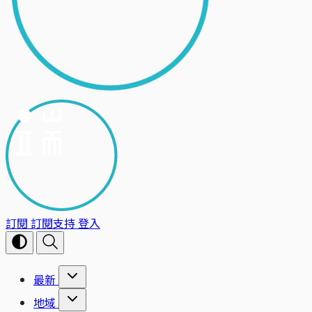
訂閱
訂閱支持
登入
最新
地域