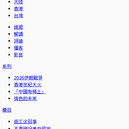
大陸
香港
台灣
速遞
解讀
評論
播客
影音
系列
2026伊朗戰爭
香港世紀大火
「中國有稀土」
情色的未來
欄目
返工这回事
不重磅記者自留地