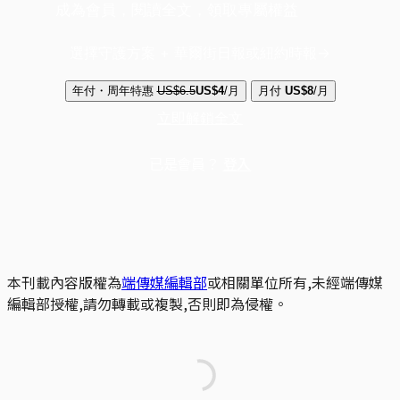
成為會員，閱讀全文，領取專屬權益
選擇守護方案 + 華爾街日報或紐約時報
年付・周年特惠
US$6.5
US$4
/月
月付
US$8
/月
立即解鎖全文
已是會員？
登入
本刊載內容版權為
端傳媒編輯部
或相關單位所有,未經端傳媒
編輯部授權,請勿轉載或複製,否則即為侵權。