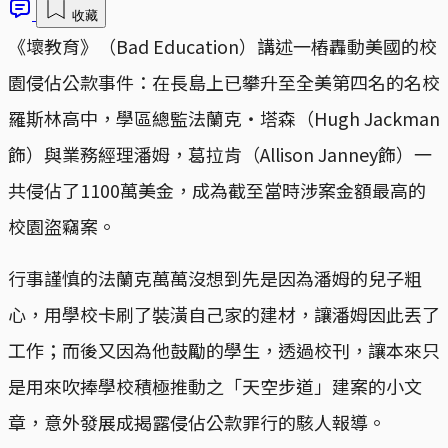
收藏
《壞教育》（Bad Education）講述一樁轟動美國的校
園侵佔公款事件：在長島上已攀升至全美第四名的名校
羅斯林高中，學區總監法蘭克‧塔森（Hugh Jackman
飾）與業務經理潘姆，葛拉肯（Allison Janney飾）一
共侵佔了1100萬美金，成為截至當時涉案金額最高的
校園盜竊案。
行事謹慎的法蘭克萬萬沒想到先是因為潘姆的兒子粗
心，用學校卡刷了裝潢自己家的建材，讓潘姆因此丟了
工作；而後又因為他鼓勵的學生，透過校刊，讓本來只
是用來吹捧學校積極推動之「天空步道」建案的小文
章，意外發展成揭露侵佔公款罪行的駭人報導。