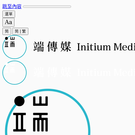
跳至內容
選單
简
简
|
繁