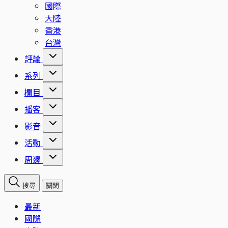
國際
大陸
香港
台灣
評論
系列
欄目
播客
影音
活動
周邊
搜尋
關閉
最新
國際