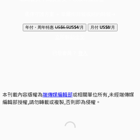
選擇守護方案 + 華爾街日報或紐約時報
年付・周年特惠
US$6.5
US$4
/月
月付
US$8
/月
立即解鎖全文
已是會員？
登入
本刊載內容版權為
端傳媒編輯部
或相關單位所有,未經端傳媒
編輯部授權,請勿轉載或複製,否則即為侵權。