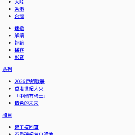
大陸
香港
台灣
速遞
解讀
評論
播客
影音
系列
2026伊朗戰爭
香港世紀大火
「中國有稀土」
情色的未來
欄目
返工這回事
不重磅記者自留地