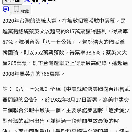
收藏
2020年台灣的總統大選，在無數個驚嘆號中落幕。民
進黨籍總統蔡英文以超高的817萬票贏得勝利，得票率
57%，號稱台版「八一七公報」。聲勢浩大的國民黨
韓國瑜，則以552萬票落敗，得票率38.6%；蔡英文大
贏265萬票，創下台灣選舉史上得票最高紀錄，遠超過
2008年馬英九的765萬票。
註：《八一七公報》全稱《中美就解決美國向台出售武
器問題的公告》，於1982年8月17日簽署，為美中建交
三個聯合公報中最後一個。主要承諾美國將「逐步減少
對台灣的武器出售，並經過一段時間導致最後的解
決」。而中國則重申「爭取和平解決台灣問題」，卻未