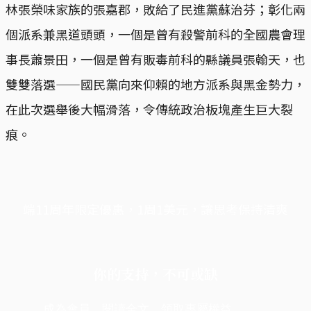
林張榮味家族的張嘉郡，敗給了民進黨蘇治芬；彰化兩
個派系兼黑道頭頭，一個是曾有殺警前科的全國農會理
事長蕭景田，一個是曾有販毒前科的縣議員張翰天，也
雙雙落選——國民黨向來仰賴的地方派系與黑金勢力，
在此次選舉後大幅滑落，令傳統政治板塊產生巨大裂
痕。
端11周年限定優惠，1周1美元，讓思考保持清爽
你的支持，不可或缺
成為會員，閱讀全文，領取專屬權益