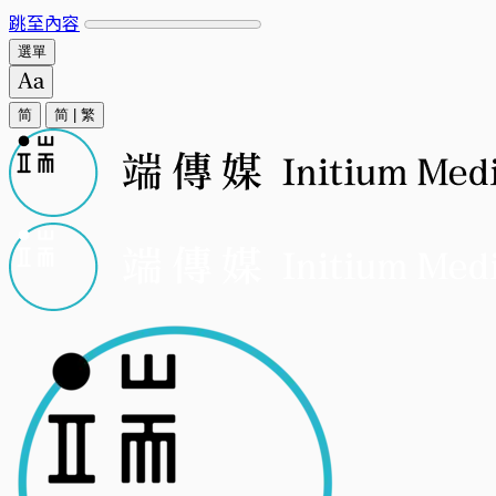
跳至內容
選單
简
简
|
繁