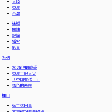
大陸
香港
台灣
速遞
解讀
評論
播客
影音
系列
2026伊朗戰爭
香港世紀大火
「中國有稀土」
情色的未來
欄目
返工这回事
不重磅記者自留地