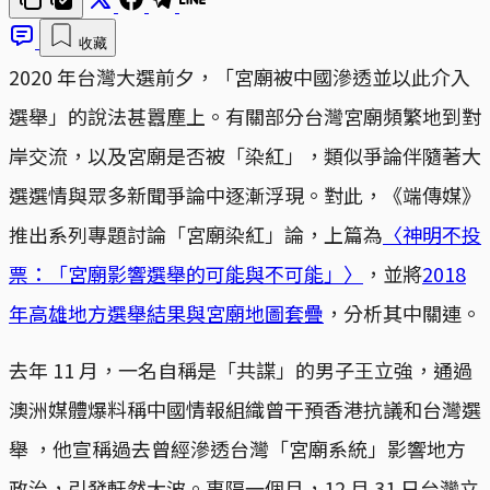
收藏
2020 年台灣大選前夕，「宮廟被中國滲透並以此介入
選舉」的說法甚囂塵上。有關部分台灣宮廟頻繁地到對
岸交流，以及宮廟是否被「染紅」，類似爭論伴隨著大
選選情與眾多新聞爭論中逐漸浮現。對此，《端傳媒》
推出系列專題討論「宮廟染紅」論，上篇為
〈神明不投
票：「宮廟影響選舉的可能與不可能」〉
，並將
2018
年高雄地方選舉結果與宮廟地圖套疊
，分析其中關連。
去年 11 月，一名自稱是「共諜」的男子王立強，通過
澳洲媒體爆料稱中國情報組織曾干預香港抗議和台灣選
舉 ，他宣稱過去曾經滲透台灣「宮廟系統」影響地方
政治，引發軒然大波。事隔一個月，12 月 31 日台灣立