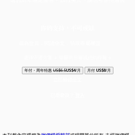
你的支持，不可或缺
成為會員，閱讀全文，領取專屬權益
選擇守護方案 + 華爾街日報或紐約時報
年付・周年特惠
US$6.5
US$4
/月
月付
US$8
/月
立即解鎖全文
已是會員？
登入
本刊載內容版權為
端傳媒編輯部
或相關單位所有,未經端傳媒