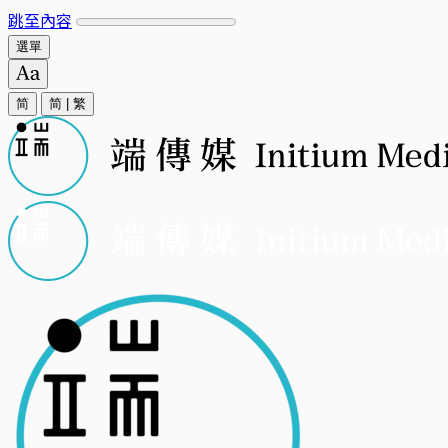
跳至內容
選單
简
简
|
繁