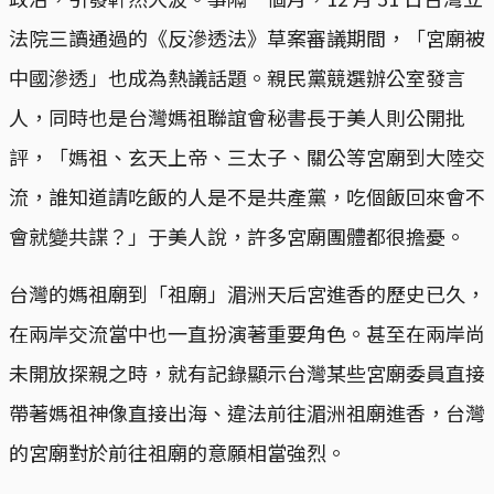
法院三讀通過的《反滲透法》草案審議期間，「宮廟被
中國滲透」也成為熱議話題。親民黨競選辦公室發言
人，同時也是台灣媽祖聯誼會秘書長于美人則公開批
評，「媽祖、玄天上帝、三太子、關公等宮廟到大陸交
流，誰知道請吃飯的人是不是共產黨，吃個飯回來會不
會就變共諜？」于美人說，許多宮廟團體都很擔憂。
台灣的媽祖廟到「祖廟」湄洲天后宮進香的歷史已久，
在兩岸交流當中也一直扮演著重要角色。甚至在兩岸尚
未開放探親之時，就有記錄顯示台灣某些宮廟委員直接
帶著媽祖神像直接出海、違法前往湄洲祖廟進香，台灣
的宮廟對於前往祖廟的意願相當強烈。