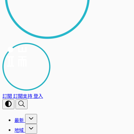
訂閱
訂閱支持
登入
最新
地域