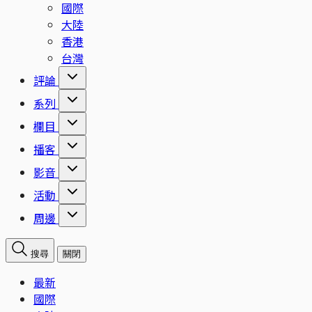
國際
大陸
香港
台灣
評論
系列
欄目
播客
影音
活動
周邊
搜尋
關閉
最新
國際