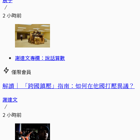
辰子
2 小時前
謝達文專欄：說話算數
僅限會員
解讀｜
「跨國鎮壓」指南：如何在他國打壓異議？
謝達文
2 小時前