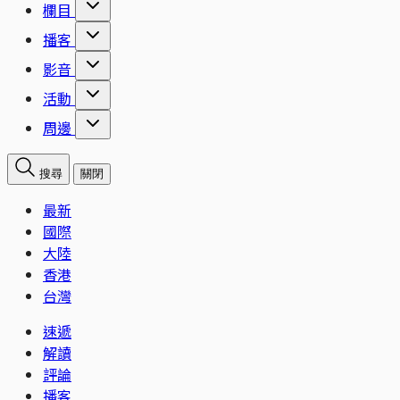
欄目
播客
影音
活動
周邊
搜尋
關閉
最新
國際
大陸
香港
台灣
速遞
解讀
評論
播客