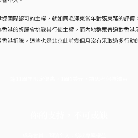
掌握國際認可的主權，就如同毛澤東當年對張東蓀的評價
為香港的折騰會挑戰其行使主權。而內地群眾普遍對香港
看香港折騰。這些也是北京此前幾個月沒有采取過多行動
端11周年限定優惠，1周1美元，讓思考保持清爽
你的支持，不可或缺
成為會員，閱讀全文，領取專屬權益