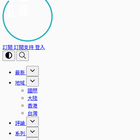
訂閱
訂閱支持
登入
最新
地域
國際
大陸
香港
台灣
評論
系列