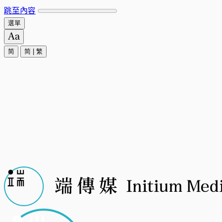
跳至內容
選單
简
简
|
繁