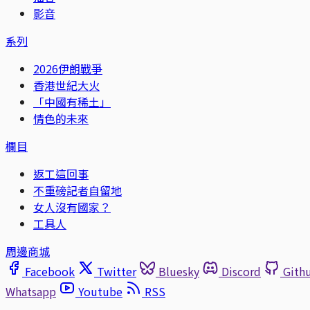
影音
系列
2026伊朗戰爭
香港世紀大火
「中國有稀土」
情色的未來
欄目
返工這回事
不重磅記者自留地
女人沒有國家？
工具人
周邊商城
Facebook
Twitter
Bluesky
Discord
Gith
Whatsapp
Youtube
RSS