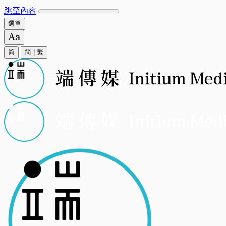
跳至內容
選單
简
简
|
繁