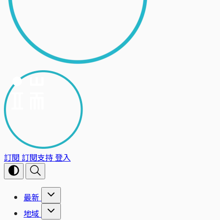
訂閱
訂閱支持
登入
最新
地域