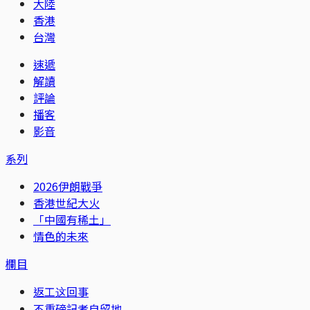
大陸
香港
台灣
速遞
解讀
評論
播客
影音
系列
2026伊朗戰爭
香港世紀大火
「中國有稀土」
情色的未來
欄目
返工这回事
不重磅記者自留地