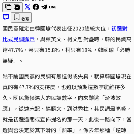
收藏
國民黨確定由韓國瑜代表出征2020總統大位，
初選對
比式民調顯示
，與蔡英文、柯文哲對壘時，韓的民調高
達47.7%，蔡只有15.8%，柯只有18%，韓國瑜「必勝
無疑」。
姑不論國民黨的民調有無造假或失真，就算韓國瑜現在
真的有47.7%的支持度，也難以預期這數字能維持多
久。國民黨候選人的民調數字，向來難逃「滑坡效
應」，從連宋配、連勝文、到洪秀柱，其民調最高峰，
就是初選過關或宣佈提名的那一天，此後一路向下，當
選與否決定於其下滑的「斜率」。像去年那種「逆轉