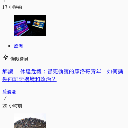
17 小時前
歐洲
僅限會員
解讀｜
休達危機：冒死偷渡的摩洛哥青年，如何撕
裂西班牙邊境和政治？
孫漫漫
20 小時前