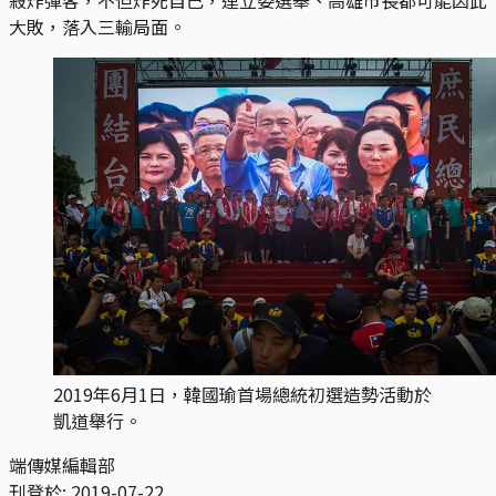
大敗，落入三輸局面。
2019年6月1日，韓國瑜首場總統初選造勢活動於
凱道舉行。
端傳媒編輯部
刊登於:
2019-07-22