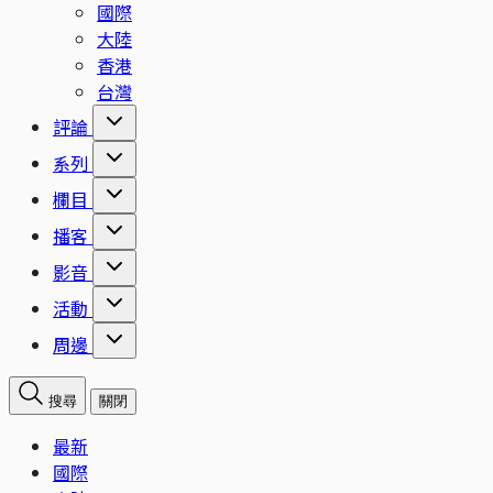
國際
大陸
香港
台灣
評論
系列
欄目
播客
影音
活動
周邊
搜尋
關閉
最新
國際