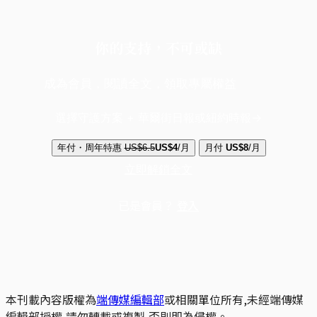
你的支持，不可或缺
成為會員，閱讀全文，領取專屬權益
選擇守護方案 + 華爾街日報或紐約時報
年付・周年特惠
US$6.5
US$4
/月
月付
US$8
/月
立即解鎖全文
已是會員？
登入
本刊載內容版權為
端傳媒編輯部
或相關單位所有,未經端傳媒
編輯部授權,請勿轉載或複製,否則即為侵權。