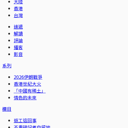
大陸
香港
台灣
速遞
解讀
評論
播客
影音
系列
2026伊朗戰爭
香港世紀大火
「中國有稀土」
情色的未來
欄目
返工這回事
不重磅記者自留地