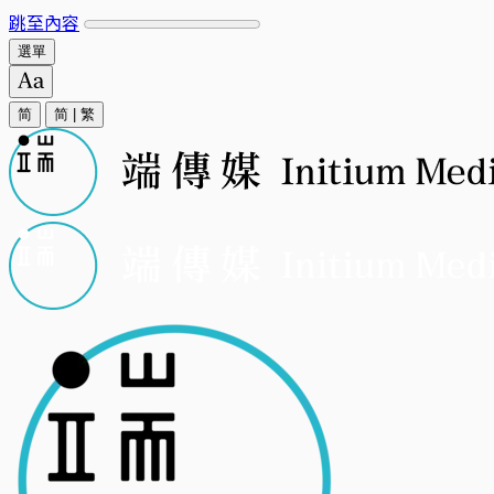
跳至內容
選單
简
简
|
繁