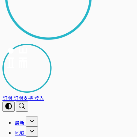
訂閱
訂閱支持
登入
最新
地域