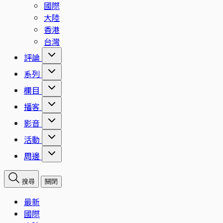
國際
大陸
香港
台灣
評論
系列
欄目
播客
影音
活動
周邊
搜尋
關閉
最新
國際