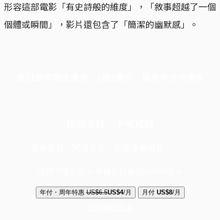
形容這部電影「有史詩般的維度」，「敘事超越了一個
個體或瞬間」，影片還包含了「簡潔的幽默感」。
端11周年限定優惠，1周1美元，讓思考保持清爽
你的支持，不可或缺
成為會員，閱讀全文，領取專屬權益
選擇守護方案 + 華爾街日報或紐約時報
年付・周年特惠
US$6.5
US$4
/月
月付
US$8
/月
立即解鎖全文