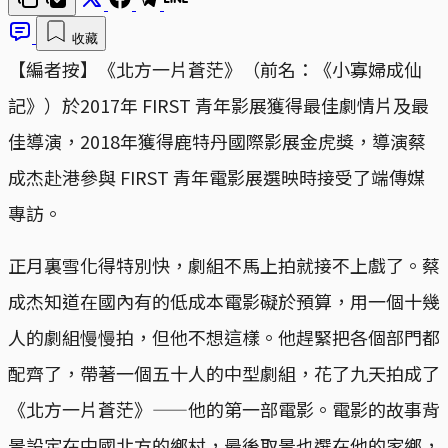
收藏
【編者按】《北方一片蒼茫》（前名：《小寡婦成仙
記》）於2017年 FIRST 青年影展獲得最佳劇情片及最
佳導演，2018年獲得鹿特丹國際影展金虎獎，導演蔡
成杰赴港參與 FIRST 青年電影展選映時接受了端傳媒
專訪。
正月裏雪化得特別快，劇組不馬上拍就接不上戲了。蔡
成杰知道在國內有的低成本電影礙於預算，用一個十幾
人的劇組慢慢拍，但他不想這樣。他趕緊把各個部門都
配齊了，帶著一個五十人的中型劇組，花了九天拍成了
《北方一片蒼茫》——他的第一部電影。電影的故事背
景設定在中國北方的鄉村，最後取景也選在他的家鄉，