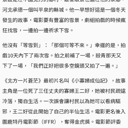
河北承德一個叫平泉的縣城。他一早想好這是一個冬天
發生的故事，電影要有豐富的雪景，劇組拍戲的時候瘋
狂找雪，一邊拍一邊祈求下雪。
他沒有「等雪到」：「那個可等不來。」幸運的是，拍
戲10天內下了兩次雪。拍之前補了一場，殺青那天又
下了一場，「我們正好把很多空鏡頭又拍了一遍。」
《北方一片蒼茫》最初片名叫《小寡婦成仙記》，故事
主角是一位死了三任丈夫的寡婦王二好，她被村民疏遠
冷落，獨自生活。一次誤會讓村民以為她可以看病驅
邪，王二好從此開始了自己的半仙生活。電影更名後入
圍鹿特丹電影節（IFFR），奪得金虎獎。電影節評委