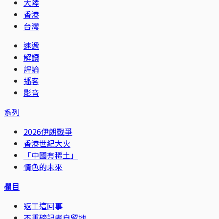
大陸
香港
台灣
速遞
解讀
評論
播客
影音
系列
2026伊朗戰爭
香港世紀大火
「中國有稀土」
情色的未來
欄目
返工這回事
不重磅記者自留地