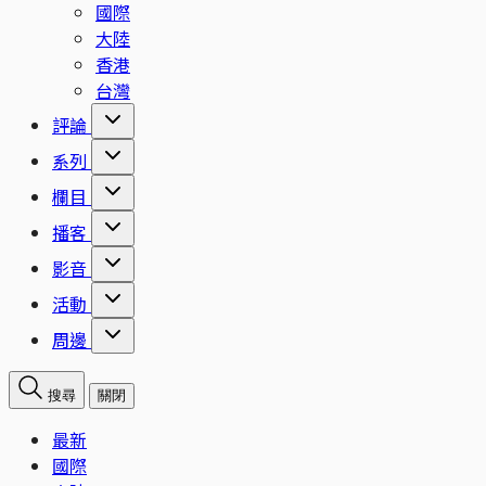
國際
大陸
香港
台灣
評論
系列
欄目
播客
影音
活動
周邊
搜尋
關閉
最新
國際