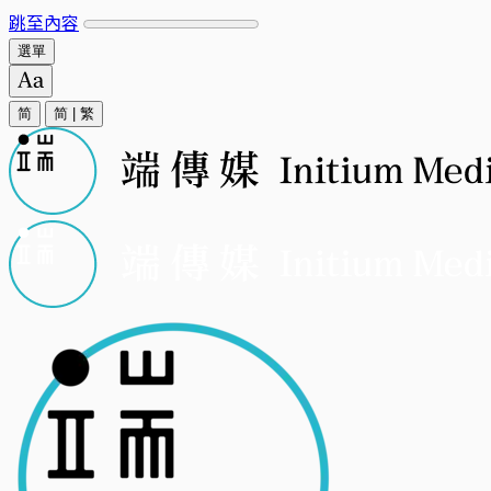
跳至內容
選單
简
简
|
繁