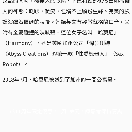
說話的同時，機器人的眼睛、下巴和頸部也做出頗為擬
人的神態：眨眼，微笑，但稱不上顧盼生輝。完美的臉
頰演繹着僵硬的表情。她講英文有輕微蘇格蘭口音，又
附有金屬碰撞的吱吱聲。這位女子名叫「哈莫尼」
（Harmony），她是美國加州公司「深淵創造」
（Abyss Creations）的第一款「性愛機器人」（Sex
Robot）。
2018年7月，哈莫尼被送到了加州的一間公寓裏。
端11周年限定優惠，1周1美元，讓思考保持清爽