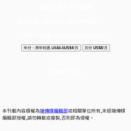
你的支持，不可或缺
成為會員，閱讀全文，領取專屬權益
選擇守護方案 + 華爾街日報或紐約時報
年付・周年特惠
US$6.5
US$4
/月
月付
US$8
/月
立即解鎖全文
已是會員？
登入
本刊載內容版權為
端傳媒編輯部
或相關單位所有,未經端傳媒
編輯部授權,請勿轉載或複製,否則即為侵權。