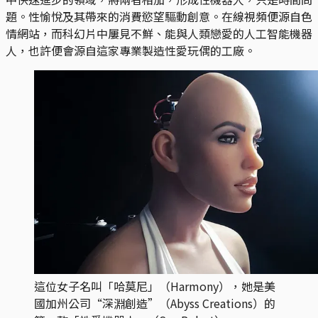
題。性愉悅及其帶來的消費慾望驅動創意。在線視頻便源自色
情網站，而科幻片中屢見不鮮、能與人類戀愛的人工智能機器
人，也許便會源自這家專業製造性愛玩偶的工廠。
這位女子名叫「哈莫尼」（Harmony），她是美
國加州公司“深淵創造”（Abyss Creations）的