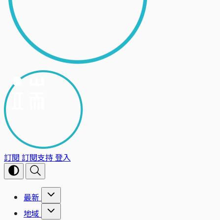
訂閱
訂閱支持
登入
最新
地域