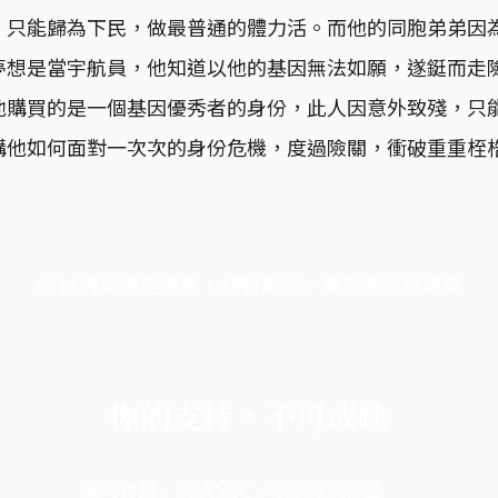
，只能歸為下民，做最普通的體力活。而他的同胞弟弟因
夢想是當宇航員，他知道以他的基因無法如願，遂鋌而走
他購買的是一個基因優秀者的身份，此人因意外致殘，只
講他如何面對一次次的身份危機，度過險關，衝破重重桎
端11周年限定優惠，1周1美元，讓思考保持清爽
你的支持，不可或缺
成為會員，閱讀全文，領取專屬權益