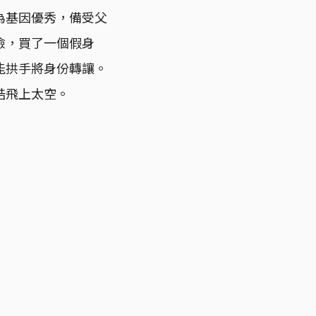
為基因優秀，備受父
險，買了一個假身
能拱手將身份轉讓。
梏飛上太空。