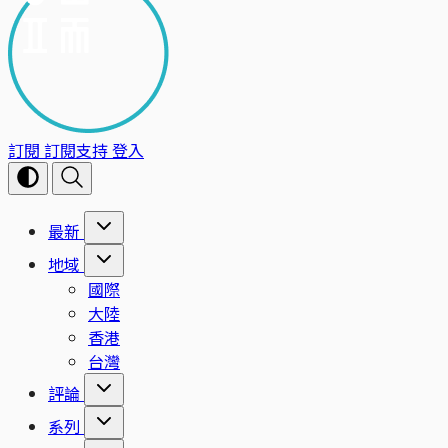
訂閱
訂閱支持
登入
最新
地域
國際
大陸
香港
台灣
評論
系列