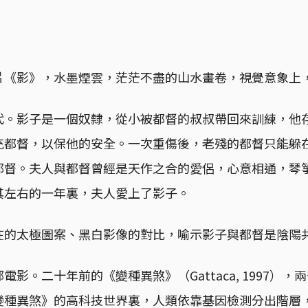
片《影》，水墨煙雲，茫茫不盡的山水畫卷，視覺意象上
代。影子是一個奴隸，從小被都督的叔叔帶回來訓練，他
充都督，以保他的安全。一次重傷後，老殘的都督只能躲
都督。夫人與都督曾經是天作之合的愛侶，心意相通，琴
其左右的一年裏，夫人愛上了影子。
在的太極圖案、黑白影像的對比，喻示影子與都督是陰陽
影。二十年前的《變種異煞》（Gattaca, 1997）
變種異煞》的高科技世界裏，人類依靠基因檢測分出階層