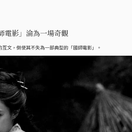
師電影」淪為一場奇觀
的互文，倒使其不失為一部典型的「國師電影」。