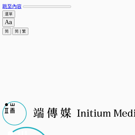
跳至內容
選單
简
简
|
繁