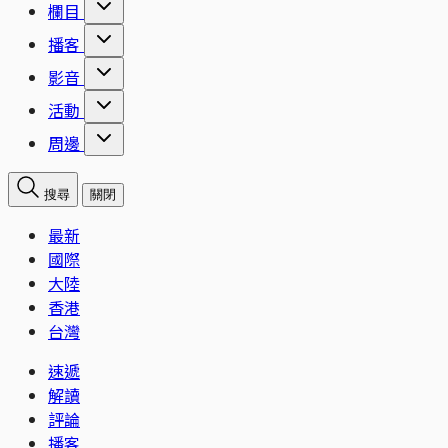
欄目
播客
影音
活動
周邊
搜尋
關閉
最新
國際
大陸
香港
台灣
速遞
解讀
評論
播客