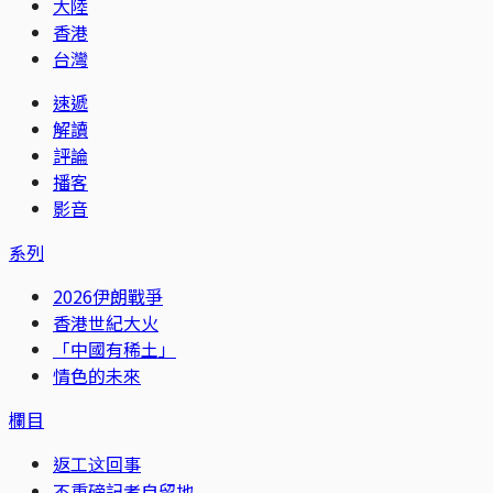
大陸
香港
台灣
速遞
解讀
評論
播客
影音
系列
2026伊朗戰爭
香港世紀大火
「中國有稀土」
情色的未來
欄目
返工这回事
不重磅記者自留地