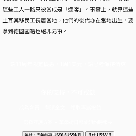
這些工人一路只被當成是「過客」。事實上，就算這些
土耳其移民工長居當地，他們的後代亦在當地出生，要
拿到德國國籍也絕非易事。
端11周年限定優惠，1周1美元，讓思考保持清爽
你的支持，不可或缺
成為會員，閱讀全文，領取專屬權益
選擇守護方案 + 華爾街日報或紐約時報
年付・周年特惠
US$6.5
US$4
/月
月付
US$8
/月