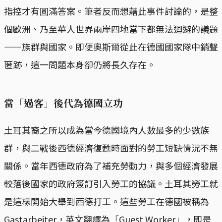
指控才有圓滿答案。筆者反而想藉此事件討論的，是整
個歐洲、乃至華人世界兩岸四地當下都無法迴避的議題
——族群與國家。即便奧斯爾從此在德國國家隊中銷聲
匿跡，這一問題本身卻仍將長久存在。
當「過客」後代為德國立功
土耳其裔之所以成為當今德國境內人數最多的少數族
群，與二戰後西德經濟復甦時面對的勞工短缺情況不無
關係。當年西德政府為了補充勞動力，與多個經濟發展
較落後國家的政府簽訂引入勞工的協議。土耳其勞工就
是這樣開始大舉到西德打工。這些勞工在德國被稱為
Gastarbeiter，英文翻譯為「Guest Worker」，即是