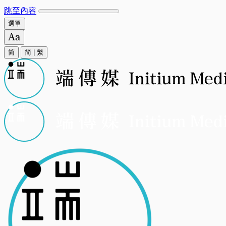
跳至內容
選單
简
简
|
繁