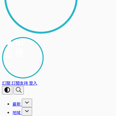
訂閱
訂閱支持
登入
最新
地域