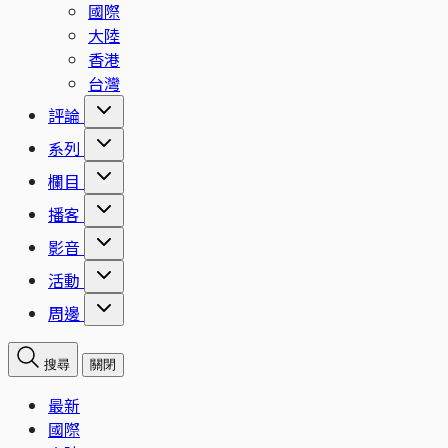
國際
大陸
香港
台灣
評論
系列
欄目
播客
影音
活動
周邊
搜尋
關閉
最新
國際