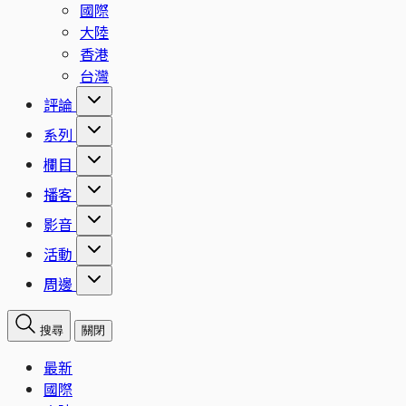
國際
大陸
香港
台灣
評論
系列
欄目
播客
影音
活動
周邊
搜尋
關閉
最新
國際