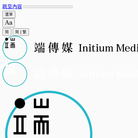
跳至內容
選單
简
简
|
繁