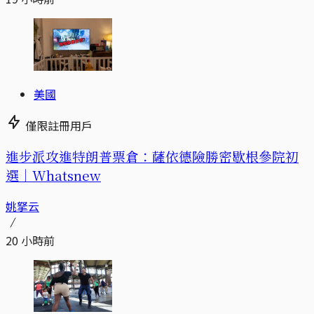
美國
僅限註冊用戶
進步派攻進特朗普票倉：薩依德險勝密歇根參院初
選｜Whatsnew
姚拏云
20 小時前