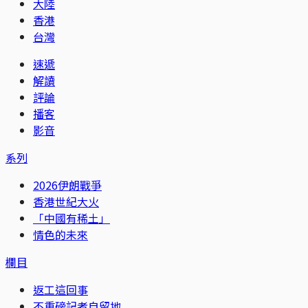
大陸
香港
台灣
速遞
解讀
評論
播客
影音
系列
2026伊朗戰爭
香港世紀大火
「中國有稀土」
情色的未來
欄目
返工這回事
不重磅記者自留地