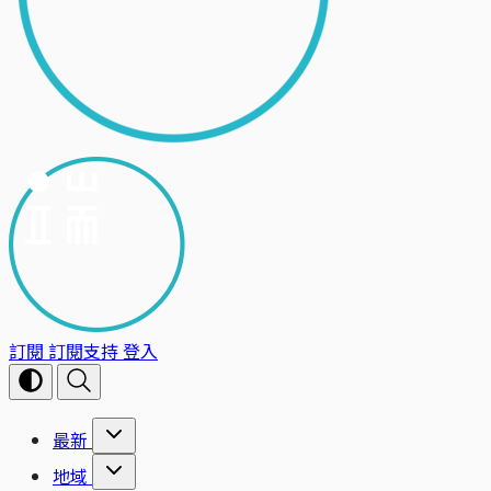
訂閱
訂閱支持
登入
最新
地域