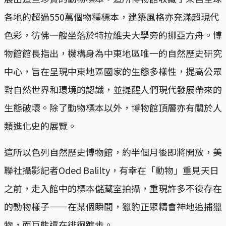
各地的超過550萬個物種標本，建築風格亦充滿超現代
色彩，彷佛一艘坐落於特拉維夫大學旁的挪亞方舟。博
物館館長指出，機構身為中東地區唯一的自然歷史研究
中心，旨在呈現中東地區國家的生態多樣性，提高公眾
對自然世界和環境的認識，並提醒人們現代發展帶來的
生態破壞。除了動物標本以外，博物館頂層亦有關於人
類進化史的展覽。
這所以色列自然歷史博物館，約半個月後即將開放，美
聯社攝影記者Oded Balilty，有幸在「動物」重見天日
之前，走入館中的標本儲藏室拍攝，重現許多不復存在
的動物樣子——在某個瞬間，獵豹正聚精會神地追捕獵
物，而巨熊還在徘徊踱步。