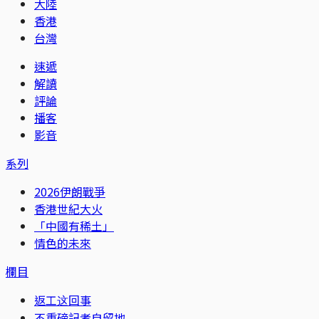
大陸
香港
台灣
速遞
解讀
評論
播客
影音
系列
2026伊朗戰爭
香港世紀大火
「中國有稀土」
情色的未來
欄目
返工这回事
不重磅記者自留地