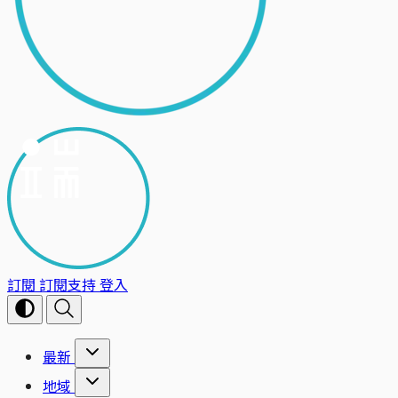
訂閱
訂閱支持
登入
最新
地域