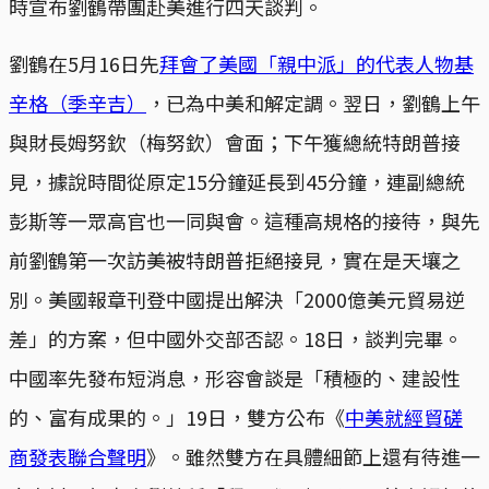
時宣布劉鶴帶團赴美進行四天談判。
劉鶴在5月16日先
拜會了美國「親中派」的代表人物基
辛格（季辛吉）
，已為中美和解定調。翌日，劉鶴上午
與財長姆努欽（梅努欽）會面；下午獲總統特朗普接
見，據說時間從原定15分鐘延長到45分鐘，連副總統
彭斯等一眾高官也一同與會。這種高規格的接待，與先
前劉鶴第一次訪美被特朗普拒絕接見，實在是天壤之
別。美國報章刊登中國提出解決「2000億美元貿易逆
差」的方案，但中國外交部否認。18日，談判完畢。
中國率先發布短消息，形容會談是「積極的、建設性
的、富有成果的。」19日，雙方公布《
中美就經貿磋
商發表聯合聲明
》。雖然雙方在具體細節上還有待進一