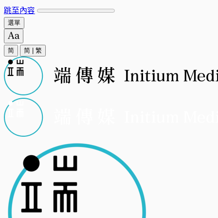
跳至內容
選單
简
简
|
繁