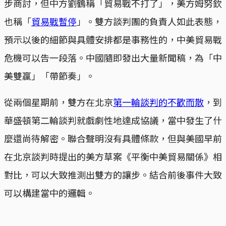
步商討，但中方劉鶴稱「貿易戰不打了」，美方姆努欽
也稱「
貿易戰暫停
」。雙方談判團的負責人如此表態，
預示以後的細節與具體安排都是事務性的，中美貿易戰
危機可以告一段落。中國隨即發出大量新聞稿，為「中
美雙贏」「帶節奏」。
從兩個星期前，雙方在北京
第一輪談判的不歡而散
，到
華盛頓第二輪談判就戲劇性地達成協議，當中發生了什
麼還尚待解密。聯合聲明沒有具體條款，但與美國早前
在北京談判時提出的美方草案《平衡中美貿易關係》相
對比，可以大致推測出雙方的讓步。結合前後事件大致
可以構建當中的邏輯。