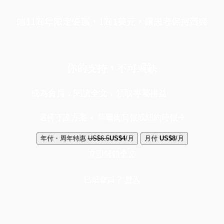
端11周年限定優惠，1周1美元，讓思考保持清爽
你的支持，不可或缺
成為會員，閱讀全文，領取專屬權益
選擇守護方案 + 華爾街日報或紐約時報
年付・周年特惠
US$6.5
US$4
/月
月付
US$8
/月
立即解鎖全文
已是會員？
登入