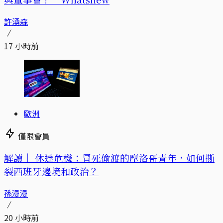
許湧森
17 小時前
歐洲
僅限會員
解讀｜
休達危機：冒死偷渡的摩洛哥青年，如何撕
裂西班牙邊境和政治？
孫漫漫
20 小時前