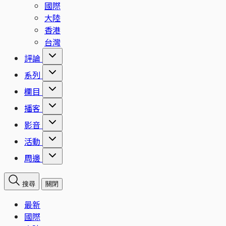
國際
大陸
香港
台灣
評論
系列
欄目
播客
影音
活動
周邊
搜尋
關閉
最新
國際