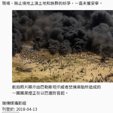
現場，無止境地上演土地和族群的紛爭，一直未獲安寧。
航拍照片顯示由巴勒斯坦示威者焚燒車胎所造成的
一團團黑煙正在以巴邊防冒起。
端傳媒攝影組
刊登於:
2018-04-13