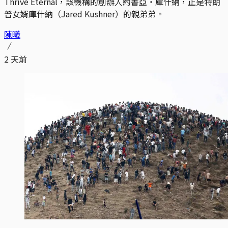
Thrive Eternal，該機構的創辦人約書亞・庫什納，正是特朗
普女婿庫什納（Jared Kushner）的親弟弟。
陳曦
2 天前