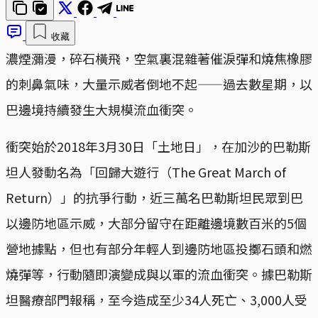
收藏
濃煙瀰漫，碎石橫飛，空氣裏混雜著催淚彈和燒焦橡膠
的刺鼻氣味，大量示威者倒地不起——過去數星期，以
巴邊境持續發生大規模流血衝突。
衝突始於2018年3月30日「土地日」，在加沙的巴勒斯
坦人發動名為「回歸大遊行（The Great March of
Return）」的抗爭行動，近三萬名巴勒斯坦民眾到巴
以邊防地區示威，大部分留守在距離邊境數百米的5個
營地據點，但也有部分年輕人到邊防地區投擲石頭和燃
燒彈等，行動隨即演變成與以軍的流血衝突。據巴勒斯
坦醫療部門報稱，至今造成至少34人死亡、3,000人受