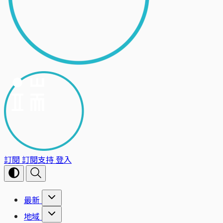
訂閱
訂閱支持
登入
最新
地域