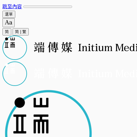
跳至內容
選單
简
简
|
繁