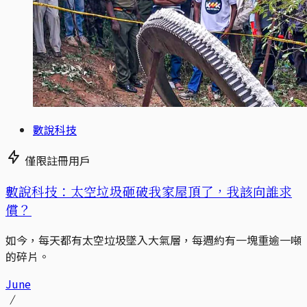
數說科技
僅限註冊用戶
數說科技：太空垃圾砸破我家屋頂了，我該向誰求
償？
如今，每天都有太空垃圾墜入大氣層，每週約有一塊重逾一噸
的碎片。
June