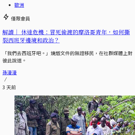
歐洲
僅限會員
解讀｜
休達危機：冒死偷渡的摩洛哥青年，如何撕
裂西班牙邊境和政治？
「我們去西班牙吧。」燒燬文件的無證移民，在社群媒體上對
彼此說道。
孫漫漫
3 天前