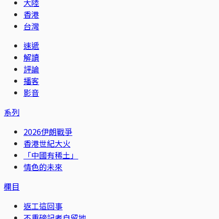
大陸
香港
台灣
速遞
解讀
評論
播客
影音
系列
2026伊朗戰爭
香港世紀大火
「中國有稀土」
情色的未來
欄目
返工這回事
不重磅記者自留地