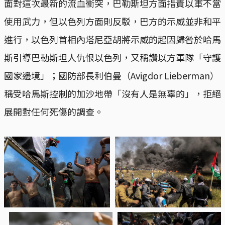
面對這次最新的流血衝突，巴勒斯坦方面指責以軍不當
使用武力，但以色列方面則反駁，巴方的示威並非和平
進行，以色列首相內塔尼亞胡將示威的起因歸咎於哈馬
斯引導巴勒斯坦人仇恨以色列，又稱讚以方軍隊「守護
國家邊境」；國防部長利伯曼（Avigdor Lieberman）
稱受哈馬斯控制的加沙地帶「沒有人是無辜的」，拒絕
展開對任何死傷的調查。