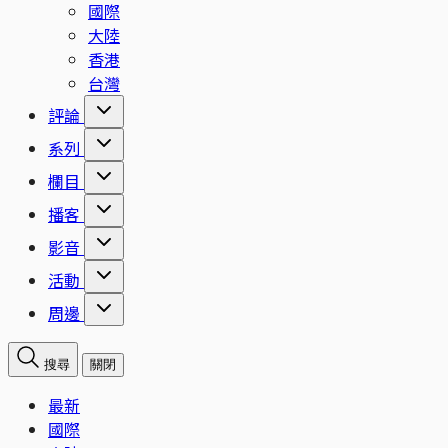
國際
大陸
香港
台灣
評論
系列
欄目
播客
影音
活動
周邊
搜尋
關閉
最新
國際