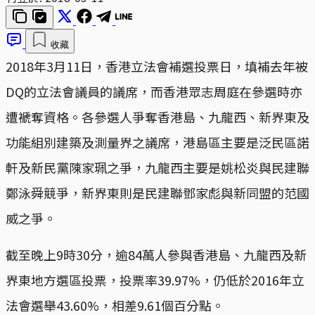
收藏
2018年3月11日，香港立法會補選投票日，填補去年被
DQ的立法會議員的議席，而香港眾志周庭在參選時亦
遭褫奪資格。各參選人爭奪香港島、九龍西、新界東及
功能組別建築及測量界之議席，港島區主要是泛民區諾
軒及新民黨陳家珮之爭，九龍西主要是姚松炎與民建聯
鄭泳舜競爭，新界東則是民建聯鄧家彪與新同盟的范國
威之爭。
截至晚上9時30分，逾84萬人參與香港島、九龍西及新
界東地方選區投票，投票率39.97%，仍低於2016年立
法會選舉43.60%，相差9.61個百分點。