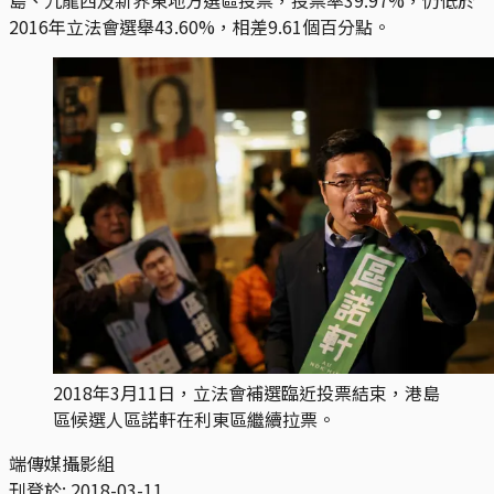
2016年立法會選舉43.60%，相差9.61個百分點。
2018年3月11日，立法會補選臨近投票結束，港島
區候選人區諾軒在利東區繼續拉票。
端傳媒攝影組
刊登於:
2018-03-11