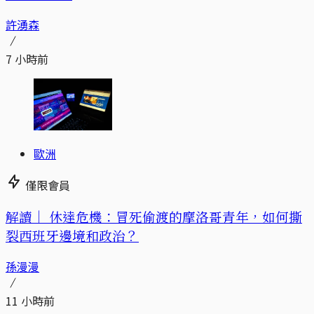
許湧森
7 小時前
歐洲
僅限會員
解讀｜
休達危機：冒死偷渡的摩洛哥青年，如何撕
裂西班牙邊境和政治？
孫漫漫
11 小時前