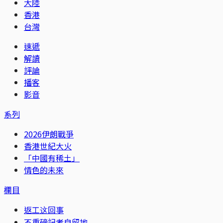
大陸
香港
台灣
速遞
解讀
評論
播客
影音
系列
2026伊朗戰爭
香港世紀大火
「中國有稀土」
情色的未來
欄目
返工这回事
不重磅記者自留地