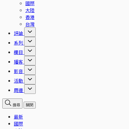
國際
大陸
香港
台灣
評論
系列
欄目
播客
影音
活動
周邊
搜尋
關閉
最新
國際