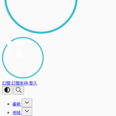
訂閱
訂閱支持
登入
最新
地域