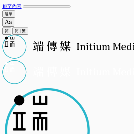
跳至內容
選單
简
简
|
繁