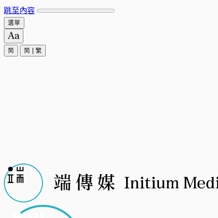
跳至內容
選單
简
简
|
繁