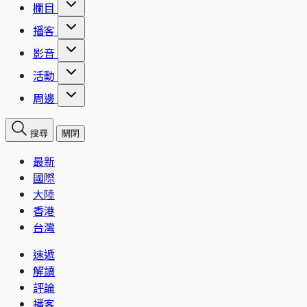
欄目
播客
影音
活動
周邊
搜尋
關閉
最新
國際
大陸
香港
台灣
速遞
解讀
評論
播客