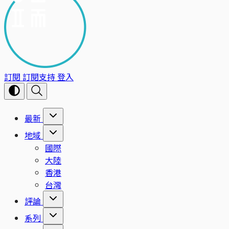
訂閱
訂閱支持
登入
最新
地域
國際
大陸
香港
台灣
評論
系列