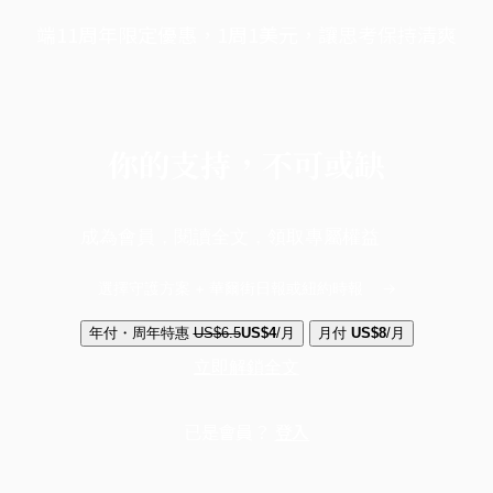
端11周年限定優惠，1周1美元，讓思考保持清爽
你的支持，不可或缺
成為會員，閱讀全文，領取專屬權益
選擇守護方案 + 華爾街日報或紐約時報
年付・周年特惠
US$6.5
US$4
/月
月付
US$8
/月
立即解鎖全文
已是會員？
登入