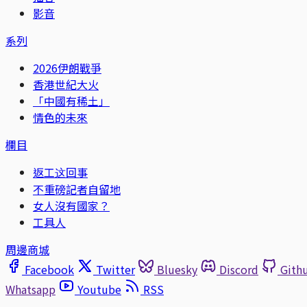
影音
系列
2026伊朗戰爭
香港世紀大火
「中國有稀土」
情色的未來
欄目
返工这回事
不重磅記者自留地
女人沒有國家？
工具人
周邊商城
Facebook
Twitter
Bluesky
Discord
Gith
Whatsapp
Youtube
RSS