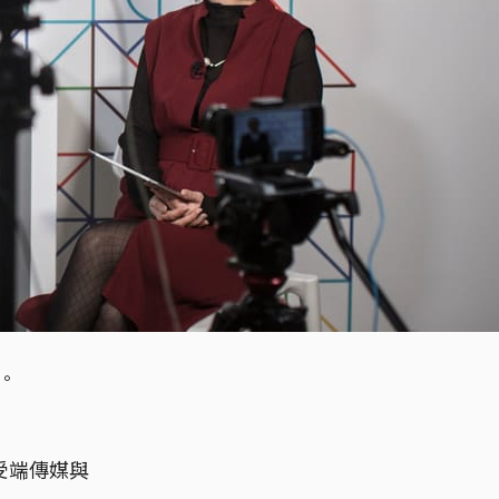
。
受端傳媒與