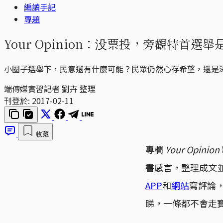
編讀手記
專題
Your Opinion：没票投，旁觀特首選
小圈子選舉下，民意還有什麼可能？民眾仍然心存希望，還是
端傳媒實習記者 劉卉 整理
刊登於:
2017-02-11
收藏
專欄
Your Opinion
書感言，整理成文
APP
和
網站
寫評論
睇，一條都不會走