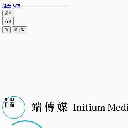
跳至內容
選單
简
简
|
繁