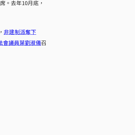
席。去年10月底，
，
非建制派奪下
法會議員葉劉淑儀
召