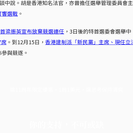
作的訪談中說。胡是香港知名法官，亦曾擔任選舉管理委員會主
打響選戰
。
首梁振英宣布放棄競選連任
，3日後的特首選委會選舉中
7席
。到12月15日，
香港建制派「新民黨」主席、現任立
佈參與競逐。
端11周年限定優惠，1周1美元，讓思考保持清爽
你的支持，不可或缺