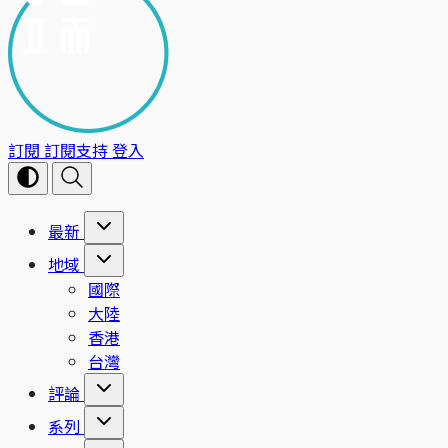
訂閱
訂閱支持
登入
最新
地域
國際
大陸
香港
台灣
評論
系列