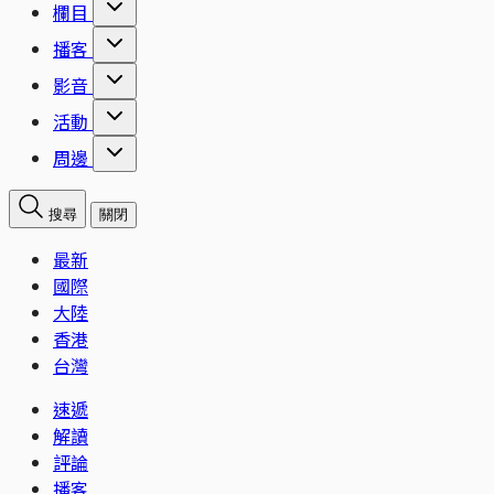
欄目
播客
影音
活動
周邊
搜尋
關閉
最新
國際
大陸
香港
台灣
速遞
解讀
評論
播客