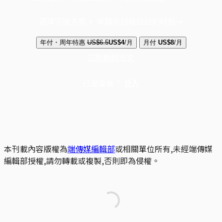
選擇守護方案 + 華爾街日報或紐約時報
年付・周年特惠
US$6.5
US$4
/月
月付
US$8
/月
立即解鎖全文
已是會員？
登入
本刊載內容版權為
端傳媒編輯部
或相關單位所有,未經端傳媒
編輯部授權,請勿轉載或複製,否則即為侵權。