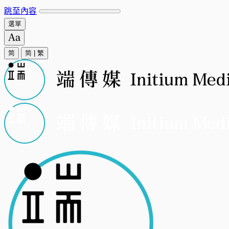
跳至內容
選單
简
简
|
繁