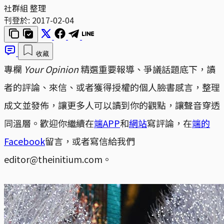
社群組 整理
刊登於:
2017-02-04
收藏
專欄
Your Opinion
精選重要報導、爭議話題底下，讀
者的評論、來信、或者獲得授權的個人臉書感言，整理
成文並發佈，讓更多人可以讀到你的觀點，讓聲音穿透
同溫層。歡迎你繼續在
端APP
和
網站
寫評論，在
端的
Facebook
留言，或者寫信給我們
editor@theinitium.com。