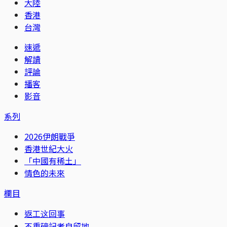
大陸
香港
台灣
速遞
解讀
評論
播客
影音
系列
2026伊朗戰爭
香港世紀大火
「中國有稀土」
情色的未來
欄目
返工这回事
不重磅記者自留地