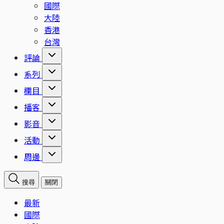
國際
大陸
香港
台灣
評論
系列
欄目
播客
影音
活動
周邊
搜尋
關閉
最新
國際