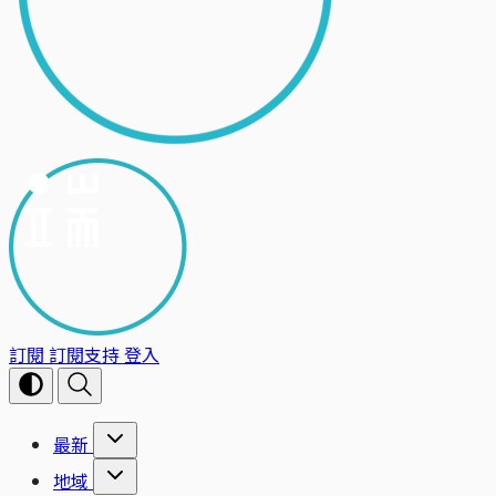
訂閱
訂閱支持
登入
最新
地域