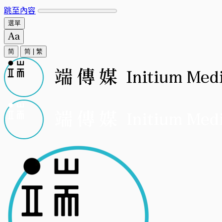
跳至內容
選單
简
简
|
繁