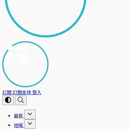
訂閱
訂閱支持
登入
最新
地域