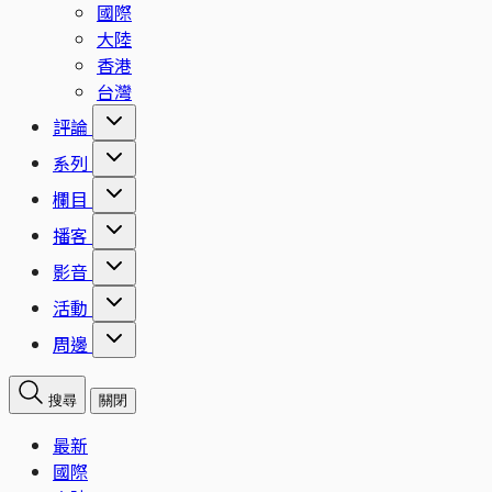
國際
大陸
香港
台灣
評論
系列
欄目
播客
影音
活動
周邊
搜尋
關閉
最新
國際