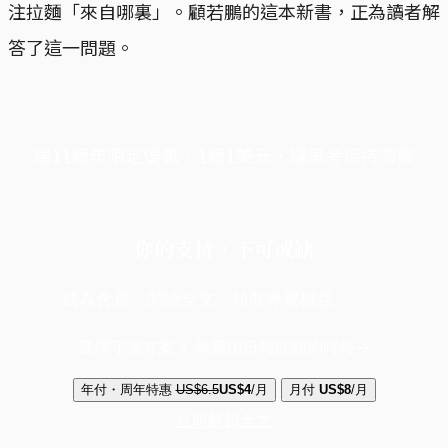
注拉麵「來自哪裏」。顧若鵬的這本新書，正為讀者解
答了這一問題。
端11周年限定優惠，1周1美元，讓思考保持清爽
你的支持，不可或缺
成為會員，閱讀全文，領取專屬權益
選擇守護方案 + 華爾街日報或紐約時報
年付・周年特惠
US$6.5
US$4
/月
月付
US$8
/月
立即解鎖全文