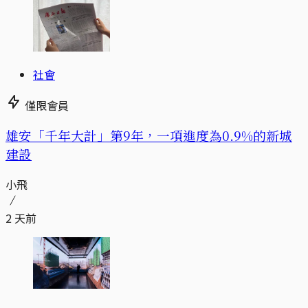
社會
僅限會員
​​雄安「千年大計」第9年，一項進度為0.9%的新城
建設
小飛
2 天前