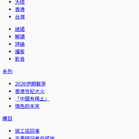
大陸
香港
台灣
速遞
解讀
評論
播客
影音
系列
2026伊朗戰爭
香港世紀大火
「中國有稀土」
情色的未來
欄目
返工這回事
不重磅記者自留地