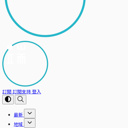
訂閱
訂閱支持
登入
最新
地域