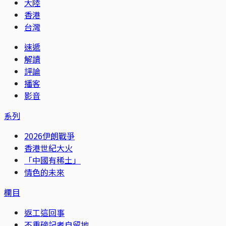
大陸
香港
台灣
速遞
解讀
評論
播客
影音
系列
2026伊朗戰爭
香港世紀大火
「中國有稀土」
情色的未來
欄目
返工這回事
不重磅記者自留地