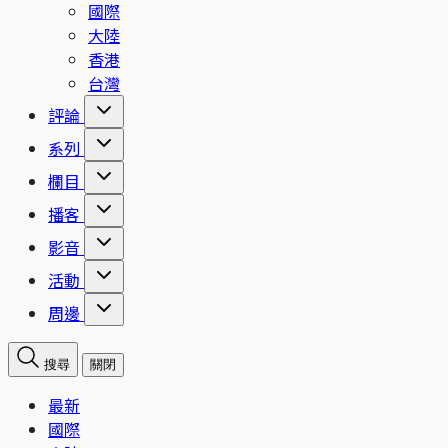
國際
大陸
香港
台灣
評論
系列
欄目
播客
影音
活動
周邊
搜尋
關閉
最新
國際