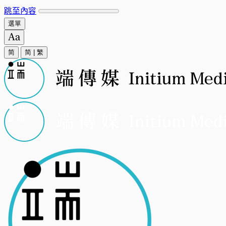
跳至內容
選單
简
简
|
繁