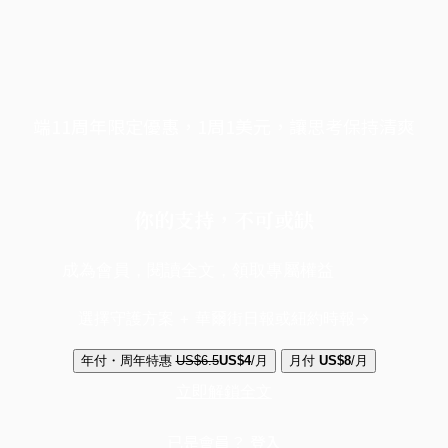
端11周年限定優惠，1周1美元，讓思考保持清爽
你的支持，不可或缺
成為會員，閱讀全文，領取專屬權益
選擇守護方案 + 華爾街日報或紐約時報
年付・周年特惠
US$6.5
US$4
/月
月付
US$8
/月
立即解鎖全文
已是會員？
登入