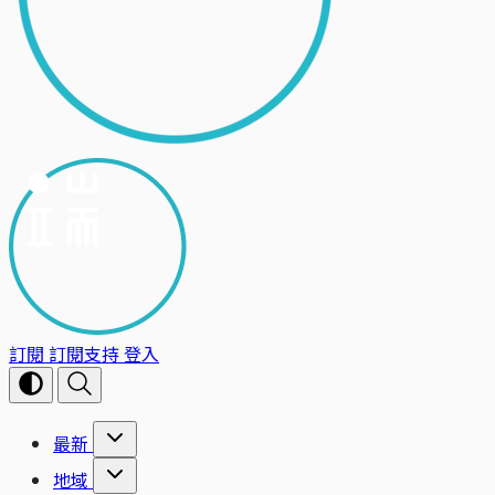
訂閱
訂閱支持
登入
最新
地域