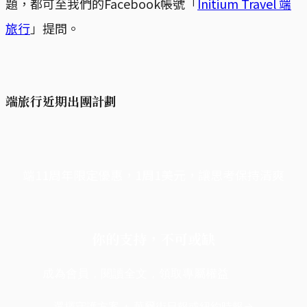
題，都可至我們的Facebook帳號「
Initium Travel 端
旅行
」提問。
端旅行近期出團計劃
端11周年限定優惠，1周1美元，讓思考保持清爽
你的支持，不可或缺
成為會員，閱讀全文，領取專屬權益
選擇守護方案 + 華爾街日報或紐約時報