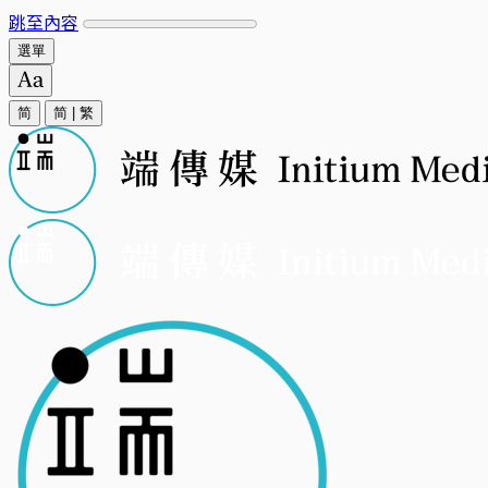
跳至內容
選單
简
简
|
繁