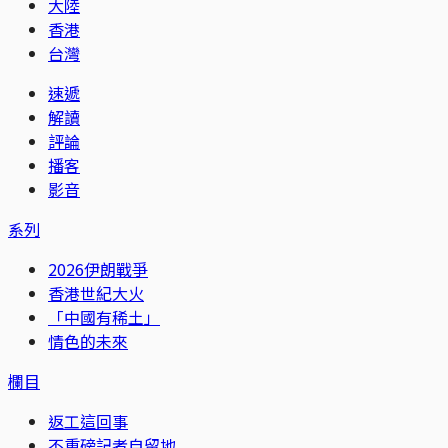
大陸
香港
台灣
速遞
解讀
評論
播客
影音
系列
2026伊朗戰爭
香港世紀大火
「中國有稀土」
情色的未來
欄目
返工這回事
不重磅記者自留地