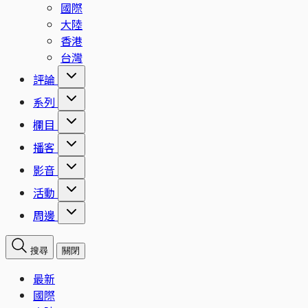
國際
大陸
香港
台灣
評論
系列
欄目
播客
影音
活動
周邊
搜尋
關閉
最新
國際