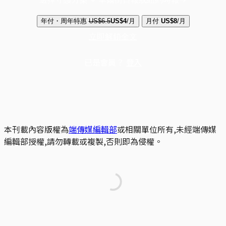
年付・周年特惠
US$6.5
US$4
/月
月付
US$8
/月
立即解鎖全文
已是會員？
登入
本刊載內容版權為
端傳媒編輯部
或相關單位所有,未經端傳媒
編輯部授權,請勿轉載或複製,否則即為侵權。