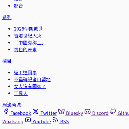
影音
系列
2026伊朗戰爭
香港世紀大火
「中國有稀土」
情色的未來
欄目
返工這回事
不重磅記者自留地
女人沒有國家？
工具人
周邊商城
Facebook
Twitter
Bluesky
Discord
Gith
Whatsapp
Youtube
RSS