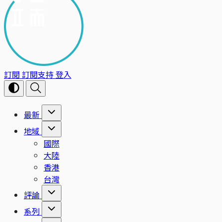
訂閱
訂閱支持
登入
最新
地域
國際
大陸
香港
台灣
評論
系列