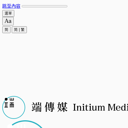
跳至內容
選單
简
简
|
繁