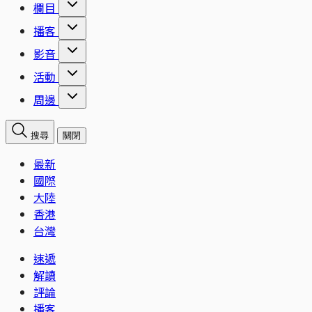
欄目
播客
影音
活動
周邊
搜尋
關閉
最新
國際
大陸
香港
台灣
速遞
解讀
評論
播客