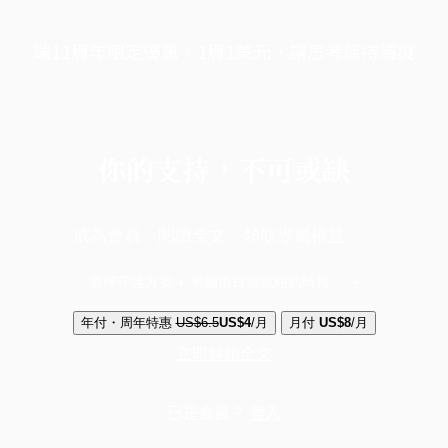
端11周年限定優惠，1周1美元，讓思考保持清爽
你的支持，不可或缺
成為會員，閱讀全文，領取專屬權益
選擇守護方案 + 華爾街日報或紐約時報
年付・周年特惠
US$6.5
US$4
/月
月付
US$8
/月
立即解鎖全文
已是會員？
登入