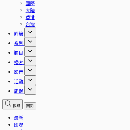
國際
大陸
香港
台灣
評論
系列
欄目
播客
影音
活動
周邊
搜尋
關閉
最新
國際