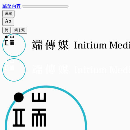
跳至內容
選單
简
简
|
繁