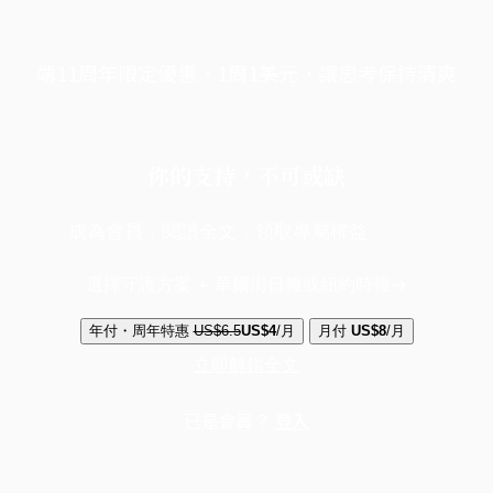
端11周年限定優惠，1周1美元，讓思考保持清爽
你的支持，不可或缺
成為會員，閱讀全文，領取專屬權益
選擇守護方案 + 華爾街日報或紐約時報
年付・周年特惠
US$6.5
US$4
/月
月付
US$8
/月
立即解鎖全文
已是會員？
登入