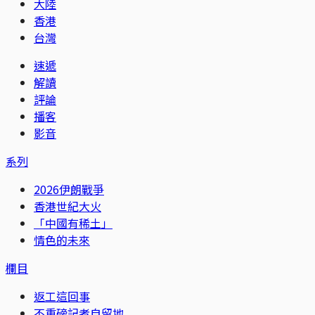
大陸
香港
台灣
速遞
解讀
評論
播客
影音
系列
2026伊朗戰爭
香港世紀大火
「中國有稀土」
情色的未來
欄目
返工這回事
不重磅記者自留地