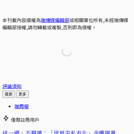
本刊載內容版權為
端傳媒編輯部
或相關單位所有,未經端傳媒
編輯部授權,請勿轉載或複製,否則即為侵權。
評論須知
最新
更多
端周報
僅限註冊用戶
這一週，不漏讀：「世界盃私有化」金權風暴