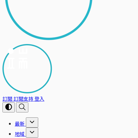
訂閱
訂閱支持
登入
最新
地域