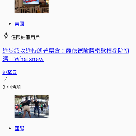
美國
僅限註冊用戶
進步派攻進特朗普票倉：薩依德險勝密歇根參院初
選｜Whatsnew
姚拏云
2 小時前
國際