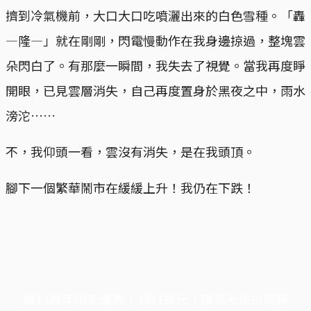
擠到冷氣機前，大口大口吃噴灑出來的白色雪種。「轟
—隆—」就在剛剛，閃電慢動作在我身邊掠過，整塊雲
朵閃白了。有那麼一瞬間，我失去了視覺。當我再度睜
開眼，已見雲層消失，自己再度置身於黑夜之中，雨水
滂沱……
不，我仰頭一看，雲沒有消失，是在我頭頂。
腳下一個繁華鬧市在緩緩上升！我仍在下跌！
端11周年限定優惠，1周1美元，讓思考保持清爽