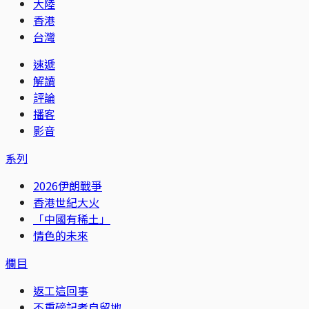
大陸
香港
台灣
速遞
解讀
評論
播客
影音
系列
2026伊朗戰爭
香港世紀大火
「中國有稀土」
情色的未來
欄目
返工這回事
不重磅記者自留地