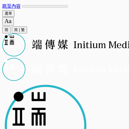
跳至內容
選單
简
简
|
繁