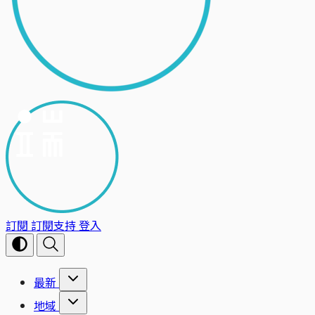
訂閱
訂閱支持
登入
最新
地域