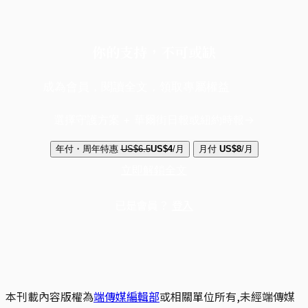
你的支持，不可或缺
成為會員，閱讀全文，領取專屬權益
選擇守護方案 + 華爾街日報或紐約時報
年付・周年特惠
US$6.5
US$4
/月
月付
US$8
/月
立即解鎖全文
已是會員？
登入
本刊載內容版權為
端傳媒編輯部
或相關單位所有,未經端傳媒