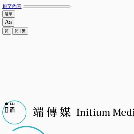
跳至內容
選單
简
简
|
繁