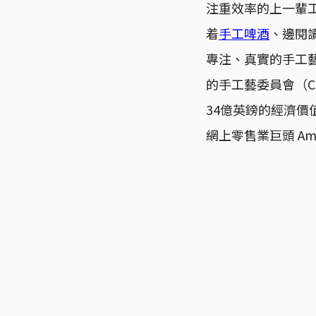
注重效率的上一輩工
着
手工啤酒
、邊閱
專注、真實的手工
的手工藝委員會（Craf
34億英鎊的經濟價值
網上零售業巨頭 Am