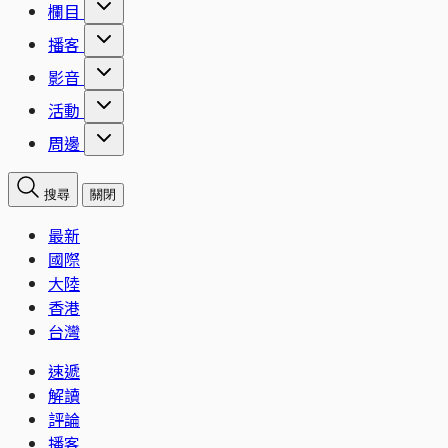
欄目
播客
影音
活動
周邊
搜尋
關閉
最新
國際
大陸
香港
台灣
速遞
解讀
評論
播客