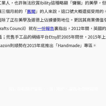
業人，也許無法欣賞Ibility這種略顯「慵懶」的美學，
讀三個月前的「
舊聞
」的人來說，這口號大概還挺受用的
藝除了正在美學及道德上佔據優勢地位，更因其商業價值
ts Council）就在
一份報告
裏指出，2012年間，英國
；兜售手工品的網絡平台Etsy於2005年問世，2015
azon則順勢在2015年底推出「Handmade」專區。
端11周年限定優惠，1周1美元，讓思考保持清爽