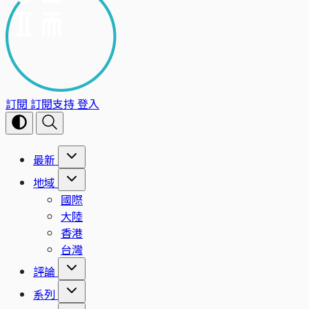
訂閱
訂閱支持
登入
最新
地域
國際
大陸
香港
台灣
評論
系列