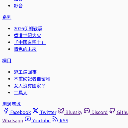
影音
系列
2026伊朗戰爭
香港世紀大火
「中國有稀土」
情色的未來
欄目
返工這回事
不重磅記者自留地
女人沒有國家？
工具人
周邊商城
Facebook
Twitter
Bluesky
Discord
Gith
Whatsapp
Youtube
RSS