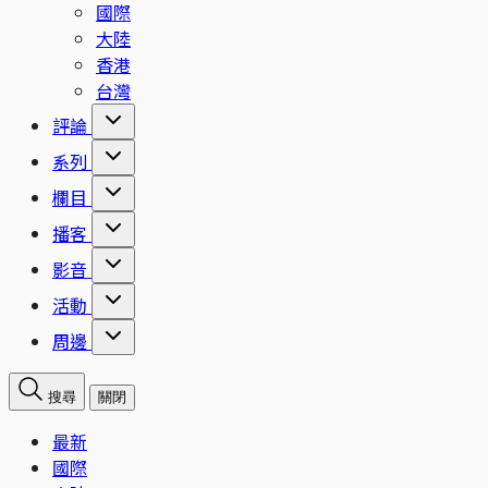
國際
大陸
香港
台灣
評論
系列
欄目
播客
影音
活動
周邊
搜尋
關閉
最新
國際