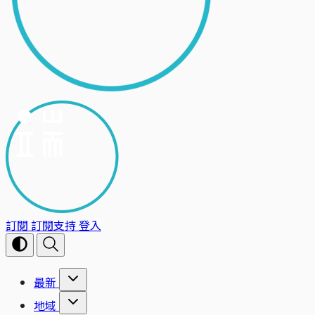
訂閱
訂閱支持
登入
最新
地域