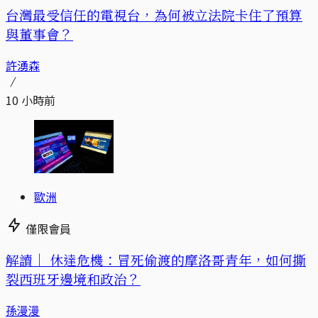
台灣最受信任的電視台，為何被立法院卡住了預算
與董事會？
許湧森
10 小時前
歐洲
僅限會員
解讀｜
休達危機：冒死偷渡的摩洛哥青年，如何撕
裂西班牙邊境和政治？
孫漫漫