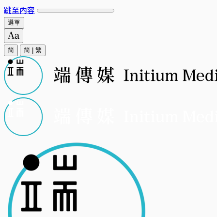
跳至內容
選單
简
简
|
繁