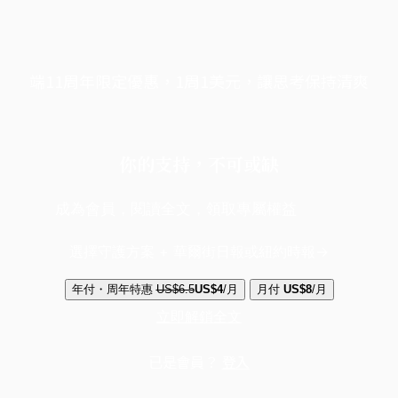
端11周年限定優惠，1周1美元，讓思考保持清爽
你的支持，不可或缺
成為會員，閱讀全文，領取專屬權益
選擇守護方案 + 華爾街日報或紐約時報
年付・周年特惠
US$6.5
US$4
/月
月付
US$8
/月
立即解鎖全文
已是會員？
登入