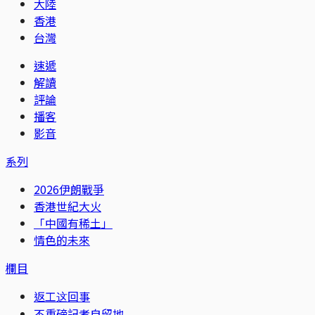
大陸
香港
台灣
速遞
解讀
評論
播客
影音
系列
2026伊朗戰爭
香港世紀大火
「中國有稀土」
情色的未來
欄目
返工这回事
不重磅記者自留地