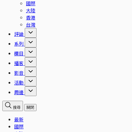
國際
大陸
香港
台灣
評論
系列
欄目
播客
影音
活動
周邊
搜尋
關閉
最新
國際