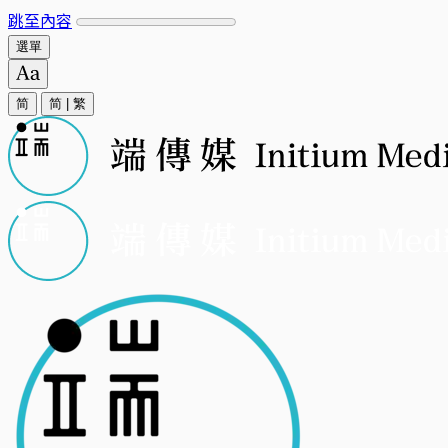
跳至內容
選單
简
简
|
繁