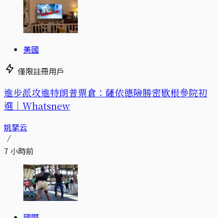
美國
僅限註冊用戶
進步派攻進特朗普票倉：薩依德險勝密歇根參院初
選｜Whatsnew
姚拏云
7 小時前
國際