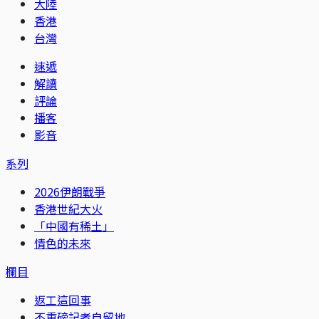
大陸
香港
台灣
速遞
解讀
評論
播客
影音
系列
2026伊朗戰爭
香港世紀大火
「中國有稀土」
情色的未來
欄目
返工這回事
不重磅記者自留地