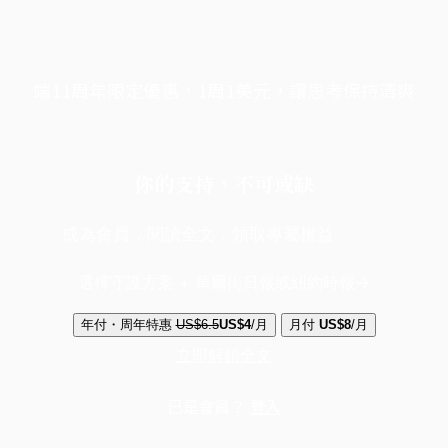
端11周年限定優惠，1周1美元，讓思考保持清爽
你的支持，不可或缺
成為會員，閱讀全文，領取專屬權益
選擇守護方案 + 華爾街日報或紐約時報
年付・周年特惠
US$6.5
US$4
/月
月付
US$8
/月
立即解鎖全文
已是會員？
登入