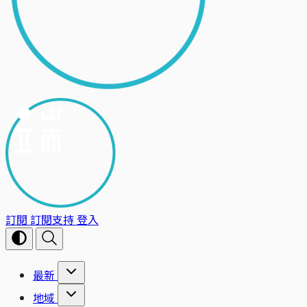
訂閱
訂閱支持
登入
最新
地域