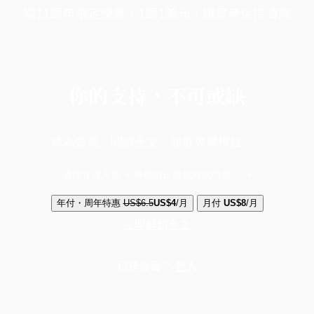
端11周年限定優惠，1周1美元，讓思考保持清爽
你的支持，不可或缺
成為會員，閱讀全文，領取專屬權益
選擇守護方案 + 華爾街日報或紐約時報
年付・周年特惠
US$6.5
US$4
/月
月付
US$8
/月
立即解鎖全文
已是會員？
登入