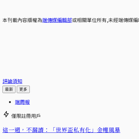
本刊載內容版權為
端傳媒編輯部
或相關單位所有,未經端傳媒編
評論須知
最新
更多
端周報
僅限註冊用戶
這一週，不漏讀：「世界盃私有化」金權風暴