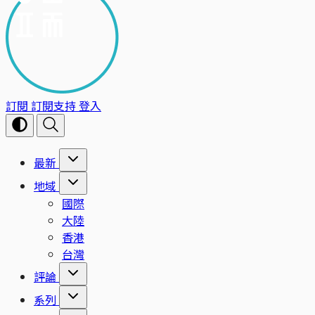
訂閱
訂閱支持
登入
最新
地域
國際
大陸
香港
台灣
評論
系列