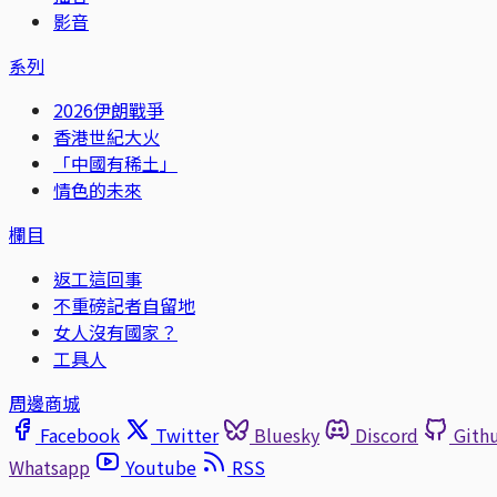
影音
系列
2026伊朗戰爭
香港世紀大火
「中國有稀土」
情色的未來
欄目
返工這回事
不重磅記者自留地
女人沒有國家？
工具人
周邊商城
Facebook
Twitter
Bluesky
Discord
Gith
Whatsapp
Youtube
RSS