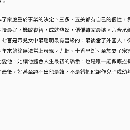
足。
作了家庭重於事業的決定。三多、五美都有自己的個性，
性情最好，機敏睿智，成就蜚然，偏偏離家最遠。六合承
。七喜是眾兒女中最聰明最有書緣的，最後當了外國人，
多年來始終無法當上母親。九健、十香早逝。至於妻子宋
她愛他，她讓他體會人生最初的驕傲，也是唯一能徹底挫
了最後，她甚至認不出他是誰，不是錯把他認作兒子或幼