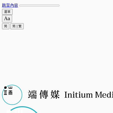
跳至內容
選單
简
简
|
繁