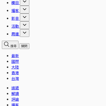
欄目
播客
影音
活動
周邊
搜尋
關閉
最新
國際
大陸
香港
台灣
速遞
解讀
評論
播客