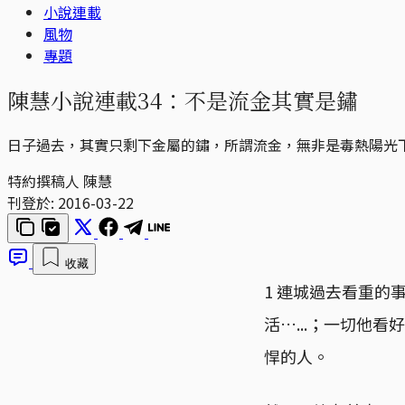
小說連載
風物
專題
陳慧小說連載34：不是流金其實是鏽
日子過去，其實只剩下金屬的鏽，所謂流金，無非是毒熱陽光
特約撰稿人 陳慧
刊登於:
2016-03-22
收藏
1 連城過去看重
活…...；一切他
悍的人。