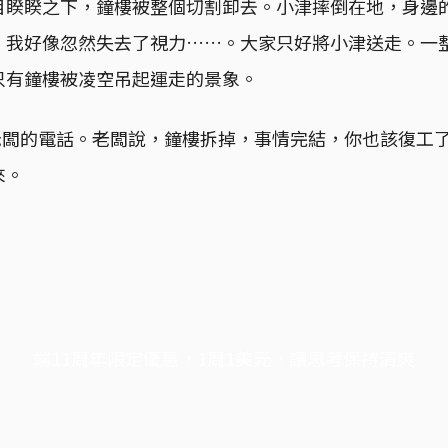
目睽睽之下，鐘樓被整個切割卸去。小津摔倒在地，身邊
，我好像忽然失去了視力……。大家只好將小津送走。一
只有鐘樓被凌空吊起運走的景象。
社老闆的電話。老闆說，鐘樓拆掉，事情完結，你也該復工
來。
端11周年限定優惠，1周1美元，讓思考保持清爽