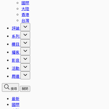
國際
大陸
香港
台灣
評論
系列
欄目
播客
影音
活動
周邊
搜尋
關閉
最新
國際