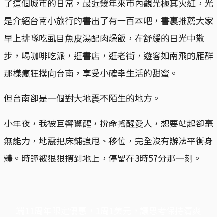
了這個城市的日常，最近幾年來市內觀光極其火紅，光
是介紹台南小旅行的書出了有一百本吧，書裏推薦大家
早上排隊吃虱目魚皮湯配肉燥飯，在舒緩的日光中散
步，喝咖啡吃派，逛書店，逛老街，遊客如南飛的雁群
那樣瘋狂撲向台南，享受小確幸生活的甜蜜。
但台南卻是一個對大地震不陌生的地方。
小年夜，我被巨響驚醒，拚命搖醒愛人，想要站起卻毫
無能力，地震把床鋪強甩、移位，完全沒有辦法平衡身
體。時鐘被狠狠摜到地上，停留在3時57分那一刻。
端11周年限定優惠，1周1美元，讓思考保持清爽