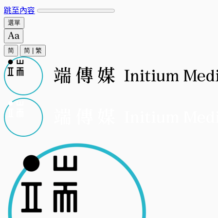
跳至內容
選單
简
简
|
繁