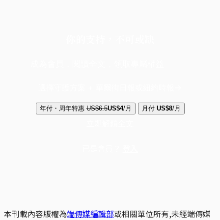
你的支持，不可或缺
成為會員，閱讀全文，領取專屬權益
選擇守護方案 + 華爾街日報或紐約時報
年付・周年特惠
US$6.5
US$4
/月
月付
US$8
/月
立即解鎖全文
已是會員？
登入
本刊載內容版權為
端傳媒編輯部
或相關單位所有,未經端傳媒