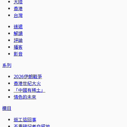
大陸
香港
台灣
速遞
解讀
評論
播客
影音
系列
2026伊朗戰爭
香港世紀大火
「中國有稀土」
情色的未來
欄目
返工這回事
不重磅記者自留地