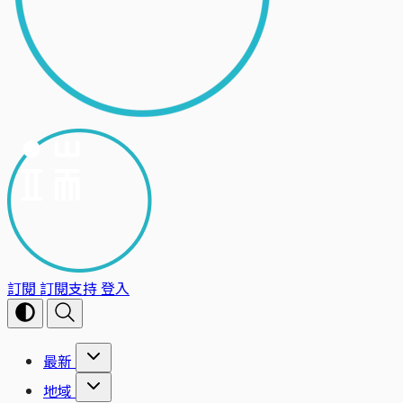
訂閱
訂閱支持
登入
最新
地域