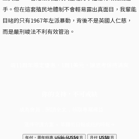
手。但在這套殖民地體制不會輕易露出真面目，我輩能
目暏的只有1967年左派暴動，背後不是英國人仁慈，
而是嚴刑峻法不利有效管治。
端11周年限定優惠，1周1美元，讓思考保持清爽
你的支持，不可或缺
成為會員，閱讀全文，領取專屬權益
選擇守護方案 + 華爾街日報或紐約時報
年付・周年特惠
US$6.5
US$4
/月
月付
US$8
/月