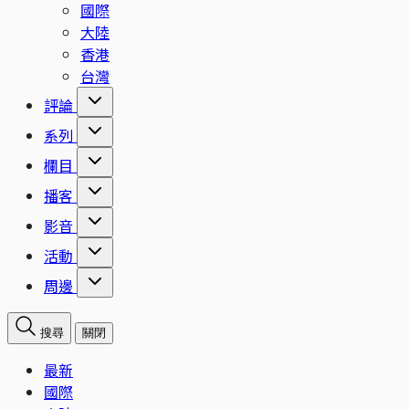
國際
大陸
香港
台灣
評論
系列
欄目
播客
影音
活動
周邊
搜尋
關閉
最新
國際