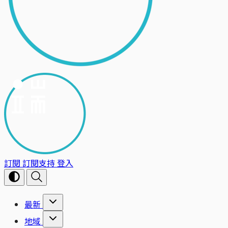
訂閱
訂閱支持
登入
最新
地域