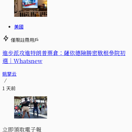
美國
僅限註冊用戶
進步派攻進特朗普票倉：薩依德險勝密歇根參院初
選｜Whatsnew
姚拏云
1 天前
立即領取電子報