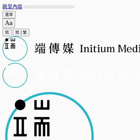
跳至內容
選單
简
简
|
繁