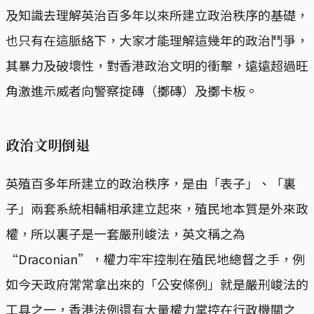
及知識去理解英治百多年以來所建立政治秩序的基礎，
也只有在這脈絡下，大家才能理解這幾年的政治鬥爭，
其暴力及破壞性，對香港政治文明的衝擊，遠遠超過旺
角激進示威者向警察掟磚（擲磚）及擲卡板。
政治文明倒退
英殖百多年所建立的政治秩序，是由「表子」、「裏
子」兩套系統相輔相承建立起來，殖民地本質是外來政
權，所以裏子是一套嚴刑峻法，英文稱之為
“Draconian”，權力牢牢控制在殖民地總督之手，例
如今天政府常常拿出來的「公安條例」就是嚴刑峻法的
工具之一，香港法例還有大量權力掌控在行政機關之