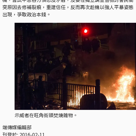
突原因去修補裂痕，重建信任，反而再次趁機以強人平暴姿態
出現，爭取政治本錢。
示威者在旺角街頭焚燒雜物。
端傳媒編輯部
刊登於:
2016-02-11