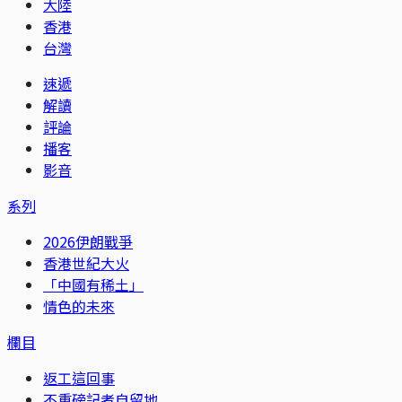
大陸
香港
台灣
速遞
解讀
評論
播客
影音
系列
2026伊朗戰爭
香港世紀大火
「中國有稀土」
情色的未來
欄目
返工這回事
不重磅記者自留地