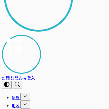
訂閱
訂閱支持
登入
最新
地域