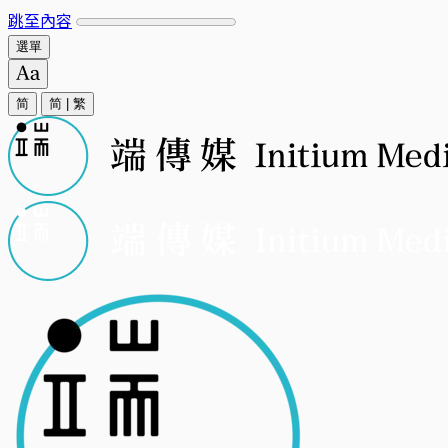
跳至內容
選單
简
简
|
繁