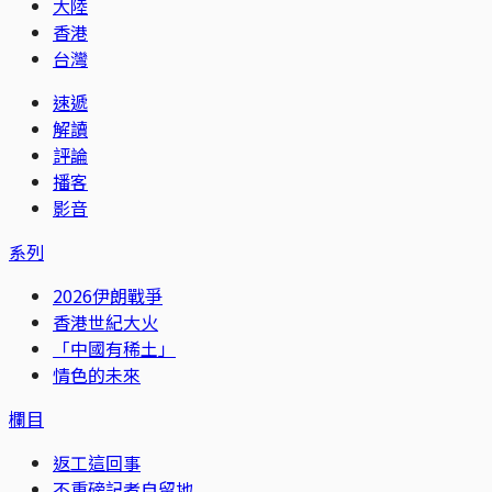
大陸
香港
台灣
速遞
解讀
評論
播客
影音
系列
2026伊朗戰爭
香港世紀大火
「中國有稀土」
情色的未來
欄目
返工這回事
不重磅記者自留地