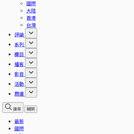
國際
大陸
香港
台灣
評論
系列
欄目
播客
影音
活動
周邊
搜尋
關閉
最新
國際