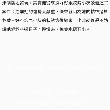
津懊惱地發現，其實他從來沒好好跟歐陽小灰談過這宗
案件；之前她的傷勢太嚴重，後來就因為她的精神過於
萎蘼。好不容易小灰的狀態恢復過來，小津就覺得不妨
讓她輕鬆些過日子。慢慢來，總會水落石出。
端11周年限定優惠，1周1美元，讓思考保持清爽
你的支持，不可或缺
成為會員，閱讀全文，領取專屬權益