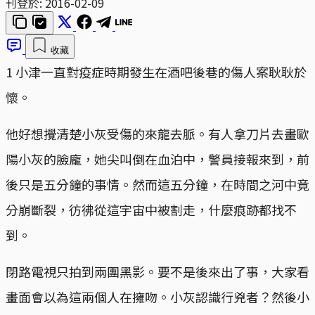
刊登於:
2016-02-09
收藏
1 小津一直對疫症時期發生在酒吧後巷的傷人案耿耿於
懷。
他好想攪清楚小灰受傷的來龍去脈。有人拿刀片去畫歐
陽小灰的臉龐，她尖叫倒在血泊中，警員接報來到，前
後只是五分鐘的事情。然而這五分鐘，在時間之河中竟
分崩斷裂，彷彿從這宇宙中被割走，什麼痕跡都找不
到。
閉路電視只拍到兩團黑影。要不是後來出了事，大家看
畫面會以為這兩個人在擁吻。小灰認識行兇者？然後小