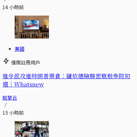
14 小時前
美國
僅限註冊用戶
進步派攻進特朗普票倉：薩依德險勝密歇根參院初
選｜Whatsnew
姚拏云
15 小時前