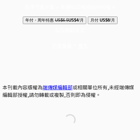
選擇守護方案 + 華爾街日報或紐約時報
年付・周年特惠
US$6.5
US$4
/月
月付
US$8
/月
立即解鎖全文
已是會員？
登入
本刊載內容版權為
端傳媒編輯部
或相關單位所有,未經端傳媒
編輯部授權,請勿轉載或複製,否則即為侵權。