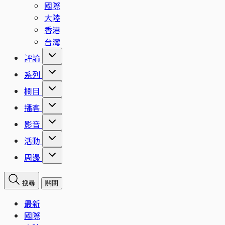
國際
大陸
香港
台灣
評論
系列
欄目
播客
影音
活動
周邊
搜尋
關閉
最新
國際