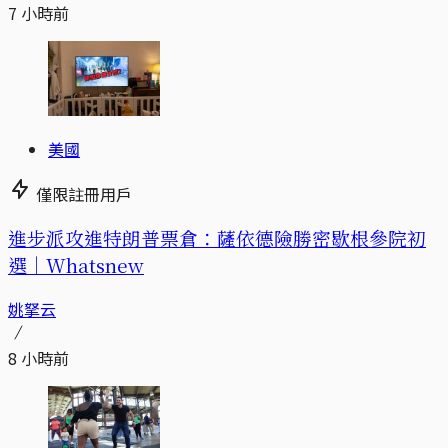
7 小時前
美國
僅限註冊用戶
進步派攻進特朗普票倉：薩依德險勝密歇根參院初
選｜Whatsnew
姚拏云
8 小時前