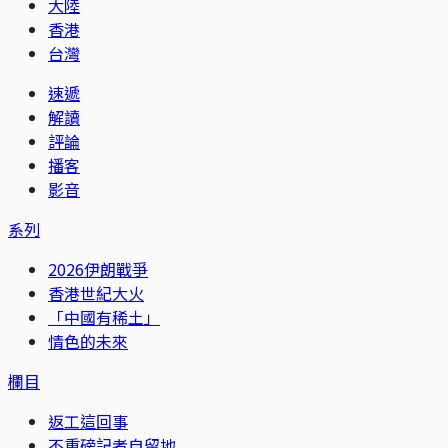
大陸
香港
台灣
速遞
解讀
評論
播客
影音
系列
2026伊朗戰爭
香港世紀大火
「中國有稀土」
情色的未來
欄目
返工這回事
不重磅記者自留地