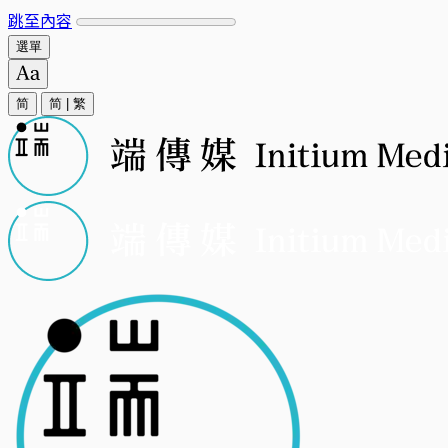
跳至內容
選單
简
简
|
繁