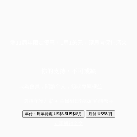
端11周年限定優惠，1周1美元，讓思考保持清爽
你的支持，不可或缺
成為會員，閱讀全文，領取專屬權益
選擇守護方案 + 華爾街日報或紐約時報
年付・周年特惠
US$6.5
US$4
/月
月付
US$8
/月
立即解鎖全文