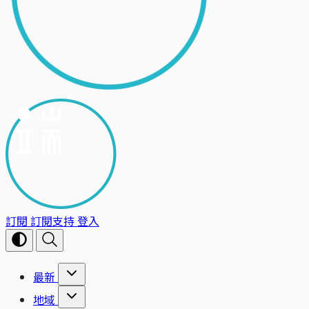
訂閱
訂閱支持
登入
最新
地域