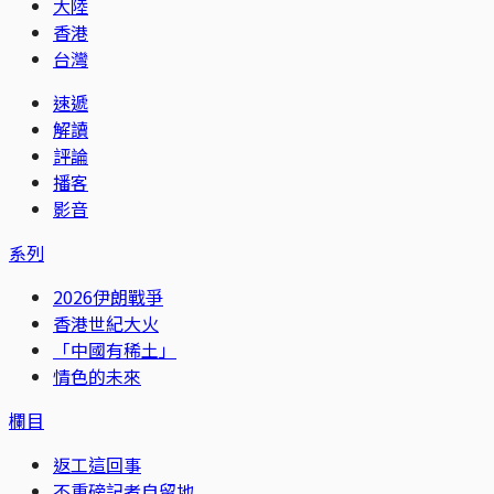
大陸
香港
台灣
速遞
解讀
評論
播客
影音
系列
2026伊朗戰爭
香港世紀大火
「中國有稀土」
情色的未來
欄目
返工這回事
不重磅記者自留地