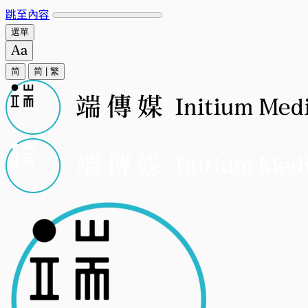
跳至內容
選單
简
简
|
繁