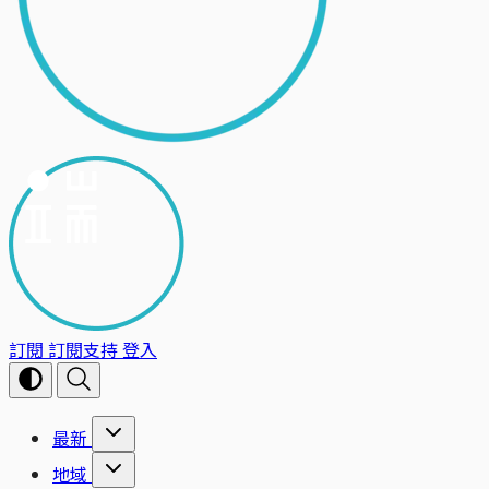
訂閱
訂閱支持
登入
最新
地域