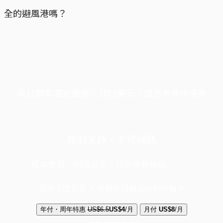
全的避風港嗎？
端11周年限定優惠，1周1美元，讓思考保持清爽
你的支持，不可或缺
成為會員，閱讀全文，領取專屬權益
選擇守護方案 + 華爾街日報或紐約時報
年付・周年特惠
US$6.5
US$4
/月
月付
US$8
/月