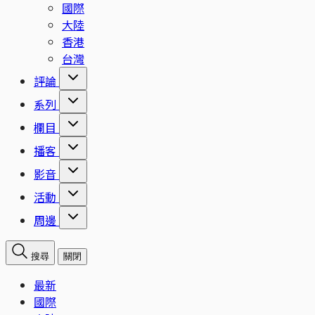
國際
大陸
香港
台灣
評論
系列
欄目
播客
影音
活動
周邊
搜尋
關閉
最新
國際