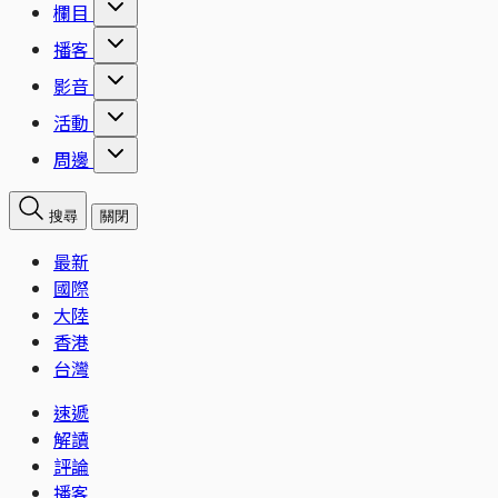
欄目
播客
影音
活動
周邊
搜尋
關閉
最新
國際
大陸
香港
台灣
速遞
解讀
評論
播客