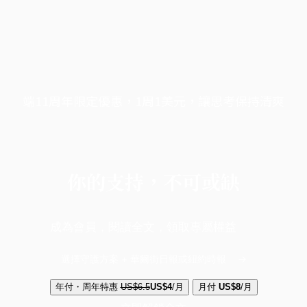
端11周年限定優惠，1周1美元，讓思考保持清爽
你的支持，不可或缺
成為會員，閱讀全文，領取專屬權益
選擇守護方案 + 華爾街日報或紐約時報
年付・周年特惠
US$6.5
US$4
/月
月付
US$8
/月