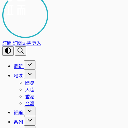
訂閱
訂閱支持
登入
最新
地域
國際
大陸
香港
台灣
評論
系列