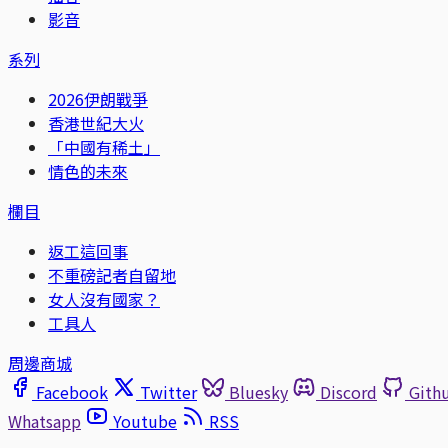
影音
系列
2026伊朗戰爭
香港世紀大火
「中國有稀土」
情色的未來
欄目
返工這回事
不重磅記者自留地
女人沒有國家？
工具人
周邊商城
Facebook
Twitter
Bluesky
Discord
Gith
Whatsapp
Youtube
RSS