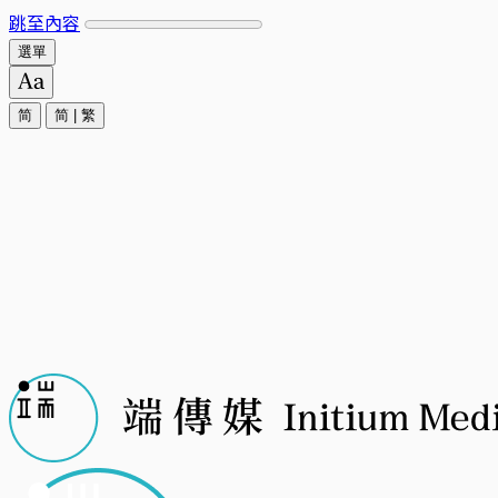
跳至內容
選單
简
简
|
繁