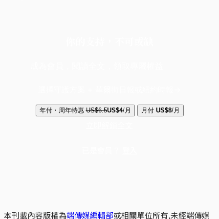
你的支持，不可或缺
成為會員，閱讀全文，領取專屬權益
選擇守護方案 + 華爾街日報或紐約時報
年付・周年特惠
US$6.5
US$4
/月
月付
US$8
/月
立即解鎖全文
已是會員？
登入
本刊載內容版權為
端傳媒編輯部
或相關單位所有,未經端傳媒