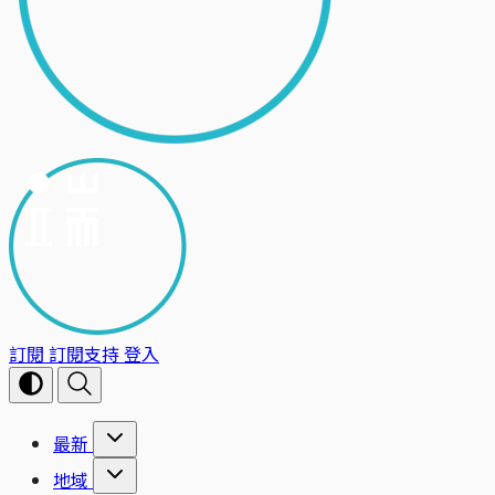
訂閱
訂閱支持
登入
最新
地域