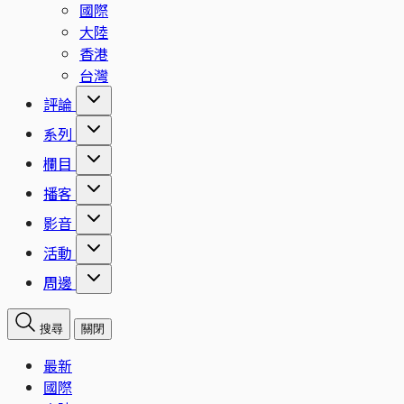
國際
大陸
香港
台灣
評論
系列
欄目
播客
影音
活動
周邊
搜尋
關閉
最新
國際