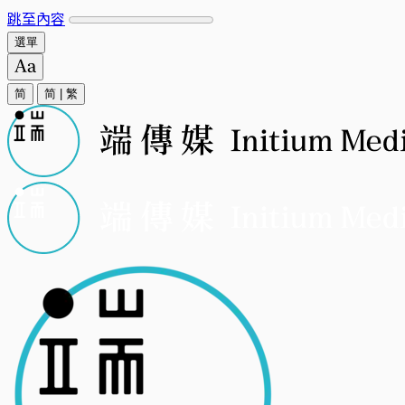
跳至內容
選單
简
简
|
繁