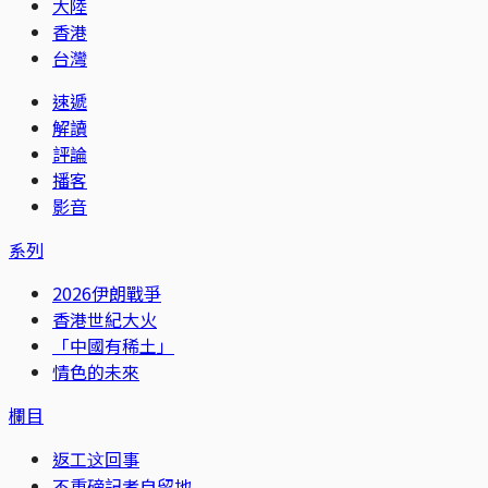
大陸
香港
台灣
速遞
解讀
評論
播客
影音
系列
2026伊朗戰爭
香港世紀大火
「中國有稀土」
情色的未來
欄目
返工这回事
不重磅記者自留地