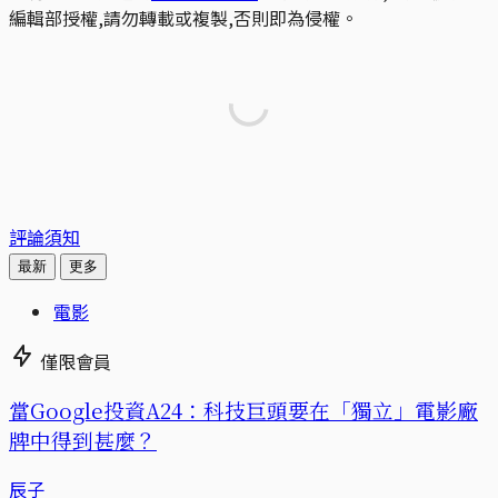
編輯部授權,請勿轉載或複製,否則即為侵權。
評論須知
最新
更多
電影
僅限會員
當Google投資A24：科技巨頭要在「獨立」電影廠
牌中得到甚麼？
辰子