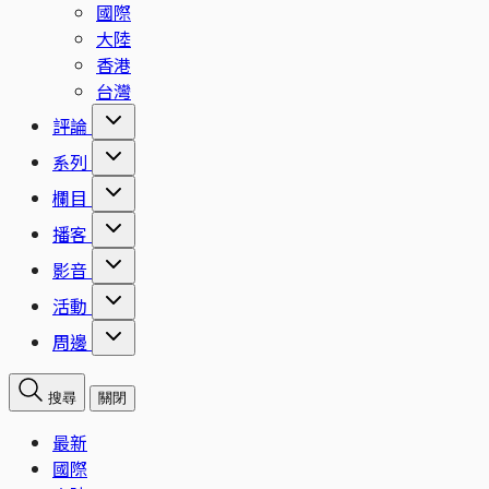
國際
大陸
香港
台灣
評論
系列
欄目
播客
影音
活動
周邊
搜尋
關閉
最新
國際