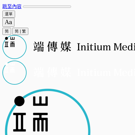
跳至內容
選單
简
简
|
繁