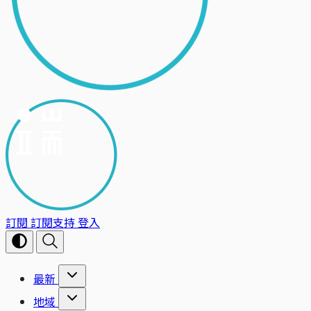
訂閱
訂閱支持
登入
最新
地域