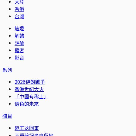
大陸
香港
台灣
速遞
解讀
評論
播客
影音
系列
2026伊朗戰爭
香港世紀大火
「中國有稀土」
情色的未來
欄目
返工这回事
不重磅記者自留地