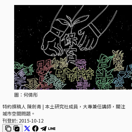
圖：何倩彤
特約撰稿人 陳劍青 | 本土研究社成員，大專兼任講師，關注
城市空間問題。
刊登於:
2015-10-12