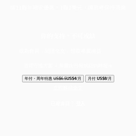
端11周年限定優惠，1周1美元，讓思考保持清爽
你的支持，不可或缺
成為會員，閱讀全文，領取專屬權益
選擇守護方案 + 華爾街日報或紐約時報
年付・周年特惠
US$6.5
US$4
/月
月付
US$8
/月
立即解鎖全文
已是會員？
登入