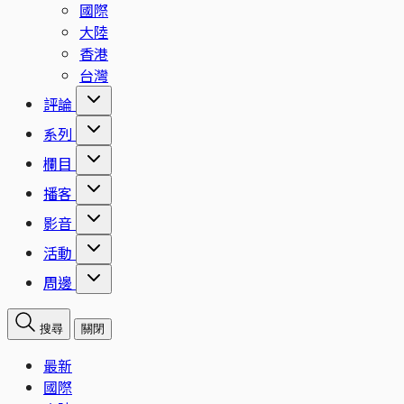
國際
大陸
香港
台灣
評論
系列
欄目
播客
影音
活動
周邊
搜尋
關閉
最新
國際