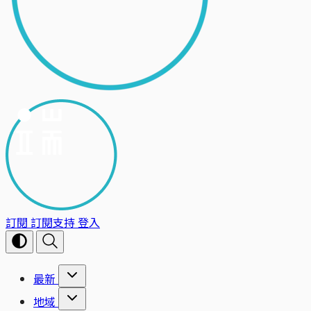
訂閱
訂閱支持
登入
最新
地域