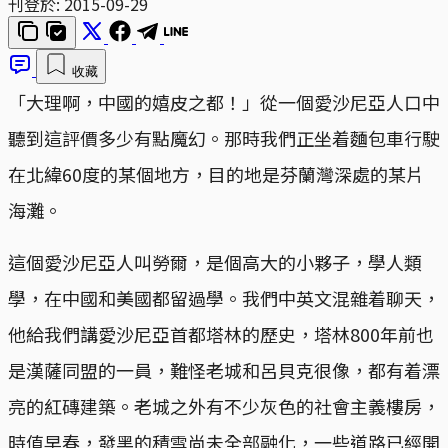
刊登於:
2015-09-29
收藏
「大理啊，中國的嬉皮之都！」從一個愛沙尼亞人口中
聽到這評價多少有點魔幻。那時我們正坐着麵包車行駛
在北緯60度的某個地方，目的地是芬蘭灣深處的某片
海灘。
這個愛沙尼亞人叫勞爾，是個高大的小夥子，學人類
學，在中國和美國都留過學。我們中英文混雜着聊天，
他給我們講愛沙尼亞首都塔林的歷史，塔林800年前也
是漢薩同盟的一員，難怪老城和呂貝克很像，都有着漂
亮的紅磚建築。老城之外有不少灰色的社會主義樓房，
時值早春，發黑的積雪尚未全部融化，一些道路已經開