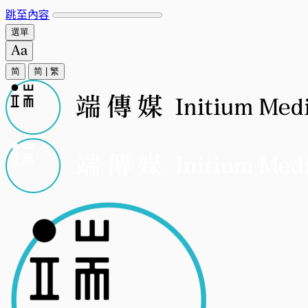
跳至內容
選單
简
简
|
繁