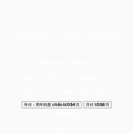
端11周年限定優惠，1周1美元，讓思考保持清爽
你的支持，不可或缺
成為會員，閱讀全文，領取專屬權益
選擇守護方案 + 華爾街日報或紐約時報
年付・周年特惠
US$6.5
US$4
/月
月付
US$8
/月
立即解鎖全文
已是會員？
登入