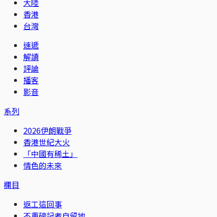
大陸
香港
台灣
速遞
解讀
評論
播客
影音
系列
2026伊朗戰爭
香港世紀大火
「中國有稀土」
情色的未來
欄目
返工這回事
不重磅記者自留地