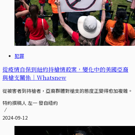
犯罪
從疫情自保到紐約持槍情殺案，變化中的美國亞裔
與槍支關係｜Whatsnew
從被害者到持槍者，亞裔群體對槍支的態度正變得愈加複雜。
特約撰稿人 左一 發自紐約
2024-09-12