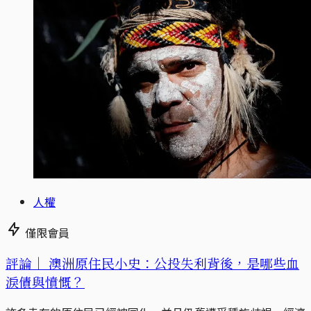
人權
僅限會員
評論｜
澳洲原住民小史：公投失利背後，是哪些血
淚債與憤慨？