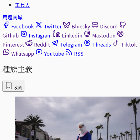
工具人
周邊商城
Facebook
Twitter
Bluesky
Discord
Github
Instagram
Linkedin
Mastodon
Pinterest
Reddit
Telegram
Threads
Tiktok
Whatsapp
Youtube
RSS
種族主義
收藏