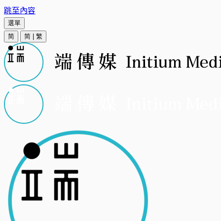
跳至內容
選單
简
简
|
繁