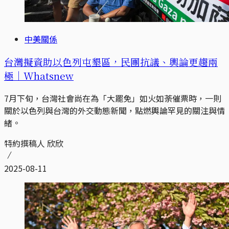
中美關係
台灣擬資助以色列屯墾區，民團抗議、輿論更趨兩
極｜Whatsnew
7月下旬，台灣社會尚在為「大罷免」如火如荼催票時，一則
關於以色列與台灣的外交動態新聞，點燃輿論罕見的關注與情
緒。
特約撰稿人 欣欣
2025-08-11