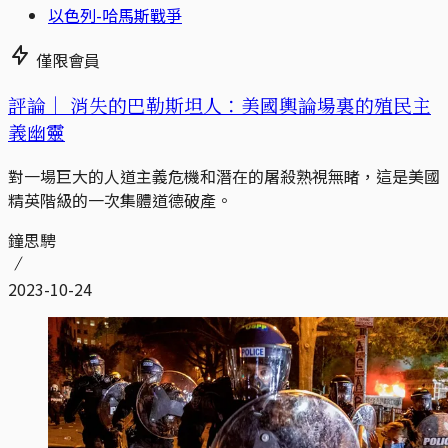
以色列-哈馬斯戰爭
僅限會員
評論｜
消失的巴勒斯坦人：美國輿論場裏的殖民主
義幽靈
對一場巨大的人道主義危機和潛在的屠殺熟視無睹，這是美國
精英階級的一次集體道德破產。
鐘思騁
2023-10-24