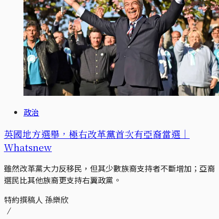
政治
英國地方選舉，極右改革黨首次有亞裔當選｜
Whatsnew
雖然改革黨大力反移民，但其少數族裔支持者不斷增加；亞裔
選民比其他族裔更支持右翼政黨。
特約撰稿人 孫樂欣