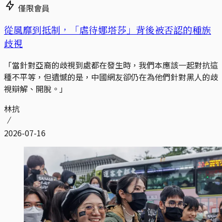
僅限會員
從風靡到抵制，「虐待娜塔莎」背後被否認的種族
歧視
「當針對亞裔的歧視到處都在發生時，我們本應該一起對抗這
種不平等，但遺憾的是，中國網友卻仍在為他們針對黑人的歧
視辯解、開脫。」
林抗
2026-07-16