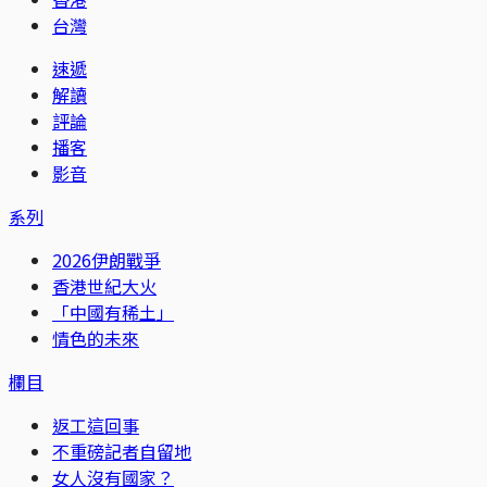
台灣
速遞
解讀
評論
播客
影音
系列
2026伊朗戰爭
香港世紀大火
「中國有稀土」
情色的未來
欄目
返工這回事
不重磅記者自留地
女人沒有國家？