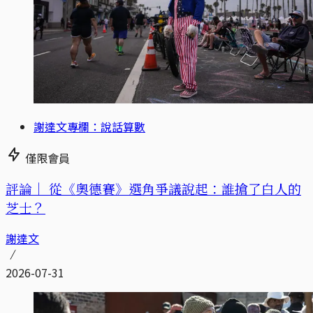
謝達文專欄：說話算數
僅限會員
評論｜
從《奧德賽》選角爭議說起：誰搶了白人的
芝士？
謝達文
2026-07-31