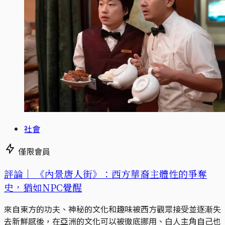
社會
僅限會員
評論｜
《內景唐人街》：西方華裔主體性的爭奪
史，猶如NPC覺醒
來自東方的功夫、神秘的文化和趣味被西方觀眾接受並逐漸失
去新鮮感後，在亞洲的文化可以被徹底挪用、白人主角自己也