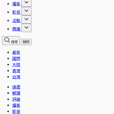
播客
影音
活動
周邊
搜尋
關閉
最新
國際
大陸
香港
台灣
速遞
解讀
評論
播客
影音