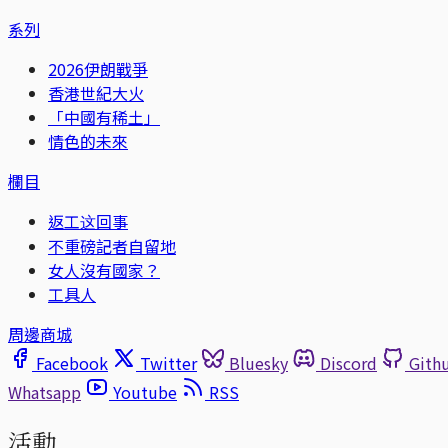
系列
2026伊朗戰爭
香港世紀大火
「中國有稀土」
情色的未來
欄目
返工这回事
不重磅記者自留地
女人沒有國家？
工具人
周邊商城
Facebook
Twitter
Bluesky
Discord
Gith
Whatsapp
Youtube
RSS
活動