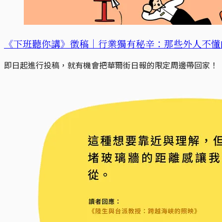
《下班聽你講》徵稿｜行業獨有秘辛：那些外人不懂
即日起進行投稿，就有機會把華爾街日報的限定周邊帶回家！