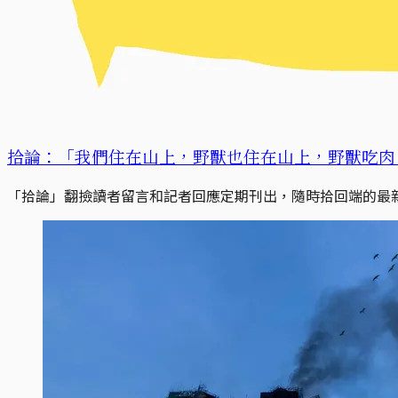
拾論：「我們住在山上，野獸也住在山上，野獸吃肉
「拾論」翻撿讀者留言和記者回應定期刊出，隨時拾回端的最