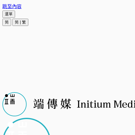
跳至內容
選單
简
简
|
繁