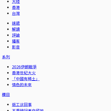
大陸
香港
台灣
速遞
解讀
評論
播客
影音
系列
2026伊朗戰爭
香港世紀大火
「中國有稀土」
情色的未來
欄目
返工这回事
不重磅記者自留地