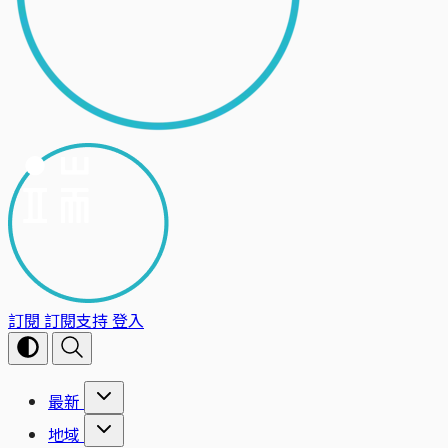
訂閱
訂閱支持
登入
最新
地域