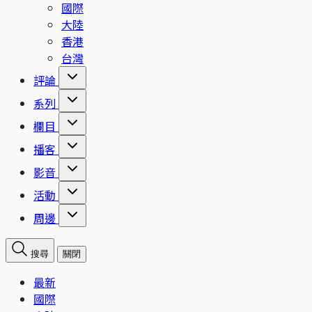
國際
大陸
香港
台灣
評論
系列
欄目
播客
影音
活動
周邊
搜尋
關閉
最新
國際