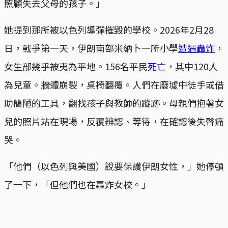
照顧失去父母的孩子。」
她提到那所被以色列導彈摧毀的學校。2026年2月28
日，戰爭第一天，伊朗南部米納卜一所小學
遭遇轟炸
，
女生部幾乎被夷為平地。156名平民
死亡
，其中120人
為兒童。牆體崩裂，桌椅翻覆。人們在廢墟中徒手或借
助簡陋的工具，翻找孩子與教師的蹤跡。母親們抱著女
兒的照片站在現場，反覆辨認、等待，在確認後失聲痛
哭。
「他們（以色列與美國）說要保護伊朗女性，」她停頓
了一下，「但他們也在轟炸女校。」