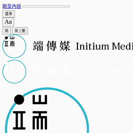
跳至內容
選單
简
简
|
繁