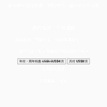
端11周年限定優惠，1周1美元，讓思考保持清爽
你的支持，不可或缺
成為會員，閱讀全文，領取專屬權益
選擇守護方案 + 華爾街日報或紐約時報
年付・周年特惠
US$6.5
US$4
/月
月付
US$8
/月
立即解鎖全文
已是會員？
登入