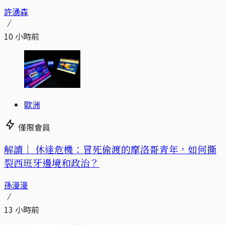
許湧森
10 小時前
歐洲
僅限會員
解讀｜
休達危機：冒死偷渡的摩洛哥青年，如何撕
裂西班牙邊境和政治？
孫漫漫
13 小時前