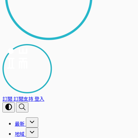
訂閱
訂閱支持
登入
最新
地域