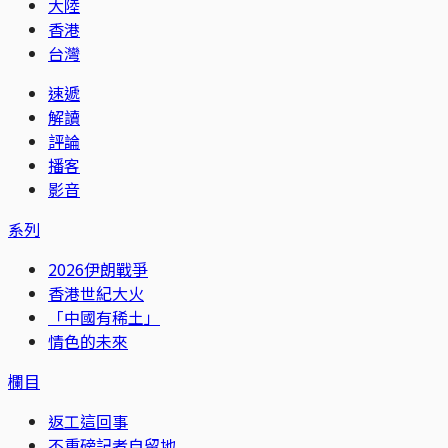
大陸
香港
台灣
速遞
解讀
評論
播客
影音
系列
2026伊朗戰爭
香港世紀大火
「中國有稀土」
情色的未來
欄目
返工這回事
不重磅記者自留地