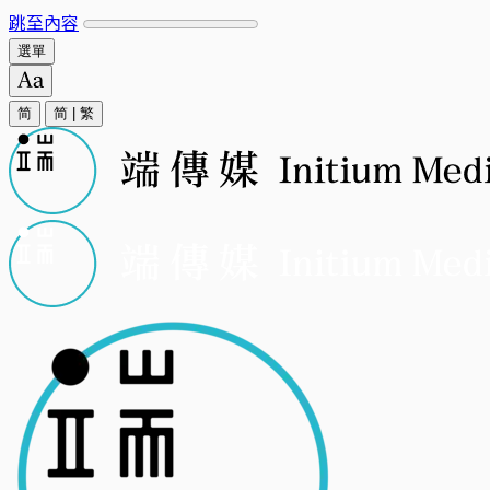
跳至內容
選單
简
简
|
繁