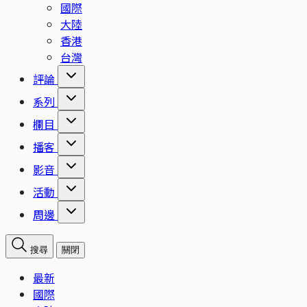
國際
大陸
香港
台灣
評論
系列
欄目
播客
影音
活動
周邊
搜尋
關閉
最新
國際