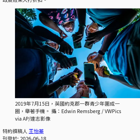
2019年7月15日，英國約克郡一群青少年圍成一
圈，舉著手機。 攝：Edwin Remsberg / VWPics 
via AP/達志影像
特約撰稿人
王怡蓁
刊登於:
2026-06-18