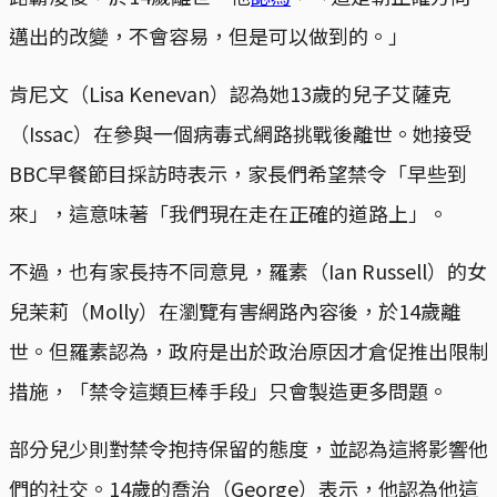
邁出的改變，不會容易，但是可以做到的。」
肯尼文（Lisa Kenevan）認為她13歲的兒子艾薩克
（Issac）在參與一個病毒式網路挑戰後離世。她接受
BBC早餐節目採訪時表示，家長們希望禁令「早些到
來」，這意味著「我們現在走在正確的道路上」。
不過，也有家長持不同意見，羅素（Ian Russell）的女
兒茉莉（Molly）在瀏覽有害網路內容後，於14歲離
世。但羅素認為，政府是出於政治原因才倉促推出限制
措施，「禁令這類巨棒手段」只會製造更多問題。
部分兒少則對禁令抱持保留的態度，並認為這將影響他
們的社交。14歲的喬治（George）表示，他認為他這