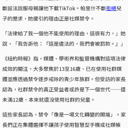
斷設法說服母親讓他下載TikTok。帕里什不斷
拒絕
兒
子的懇求，她援引的理由正是社媒禁令。
「法律給了我一個他不能使用的理由，這很有力，」她
說，「我告訴他：『這是違法的，我們會被罰款。』」
《紐約時報》指，媒體、學術界和監管機構對這項法律
成效的關注，大多聚焦於13至16歲、已在使用社群媒
體並應透過禁令逐步戒除的青少年族群。但受訪的家長
認為，社群禁令的真正受益者或許是下一個世代——還
未滿12歲、本來就還沒使用社群的兒童。
這些家長認為，禁令「像是一場文化轉變的開端」。家
長們正在集體選擇不讓孩子使用智慧型手機或社媒帳