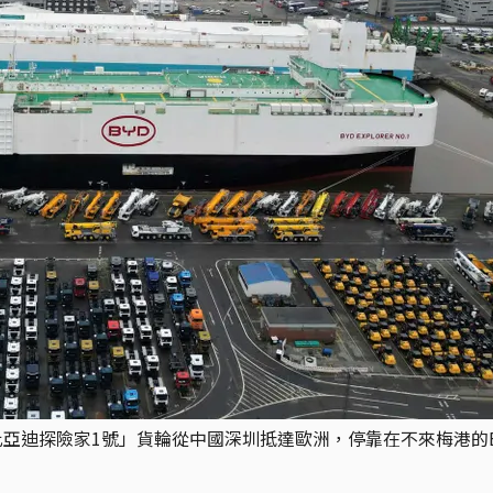
迪探險家1號」貨輪從中國深圳抵達歐洲，停靠在不來梅港的BLG汽車碼頭