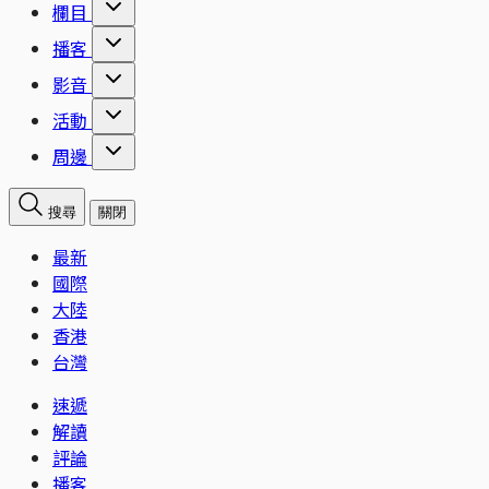
欄目
播客
影音
活動
周邊
搜尋
關閉
最新
國際
大陸
香港
台灣
速遞
解讀
評論
播客