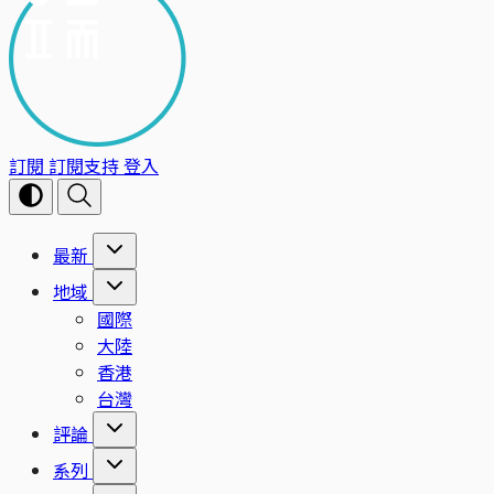
訂閱
訂閱支持
登入
最新
地域
國際
大陸
香港
台灣
評論
系列