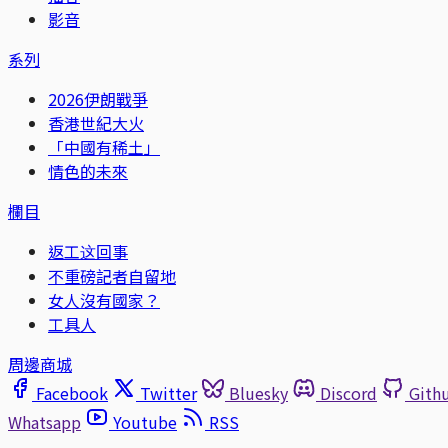
影音
系列
2026伊朗戰爭
香港世紀大火
「中國有稀土」
情色的未來
欄目
返工这回事
不重磅記者自留地
女人沒有國家？
工具人
周邊商城
Facebook
Twitter
Bluesky
Discord
Gith
Whatsapp
Youtube
RSS