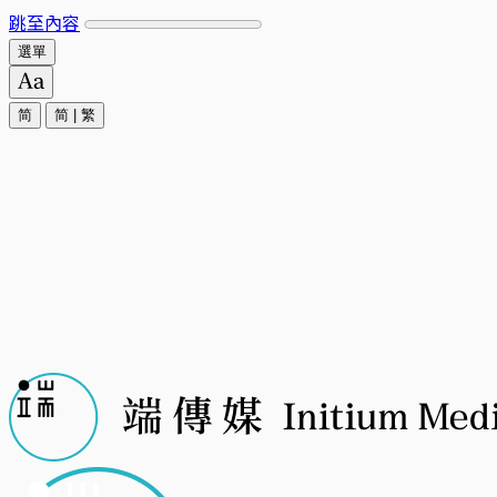
跳至內容
選單
简
简
|
繁