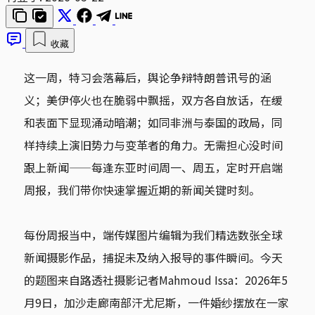
收藏
这一周，特习会落幕后，舆论争辩特朗普讯号的涵
义；美伊停火也在脆弱中飘摇，双方各自放话，在缓
和表面下显现涌动暗潮；如同非洲与泰国的政局，同
样持续上演旧势力与变革者的角力。无需担心没时间
跟上新闻——每逢东亚时间周一、周五，定时开启端
周报，我们带你快速掌握近期的新闻关键时刻。
每份周报当中，端传媒图片编辑为我们精选数张全球
新闻摄影作品，捕捉未及纳入报导的事件瞬间。今天
的题图来自路透社摄影记者Mahmoud Issa：2026年5
月9日，加沙走廊南部汗尤尼斯，一件婚纱摆放在一家