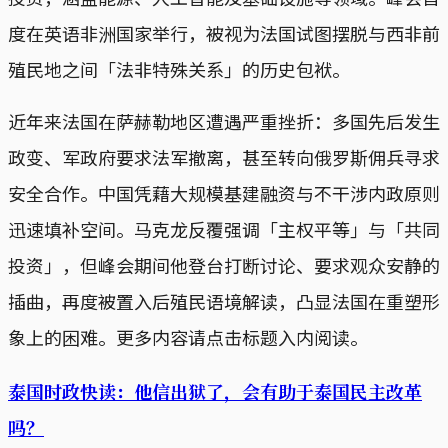
度在英语非洲国家举行，被视为法国试图摆脱与西非前
殖民地之间「法非特殊关系」的历史包袱。
近年来法国在萨赫勒地区遭遇严重挫折：多国先后发生
政变、军政府要求法军撤离，甚至转向俄罗斯佣兵寻求
安全合作。中国凭藉大规模基建融资与不干涉内政原则
迅速填补空间。马克龙反覆强调「主权平等」与「共同
投资」，但峰会期间他登台打断讨论、要求观众安静的
插曲，再度被置入后殖民语境解读，凸显法国在重塑形
象上的困难。更多内容请点击标题入内阅读。
泰国时政快读：他信出狱了，会有助于泰国民主改革
吗？