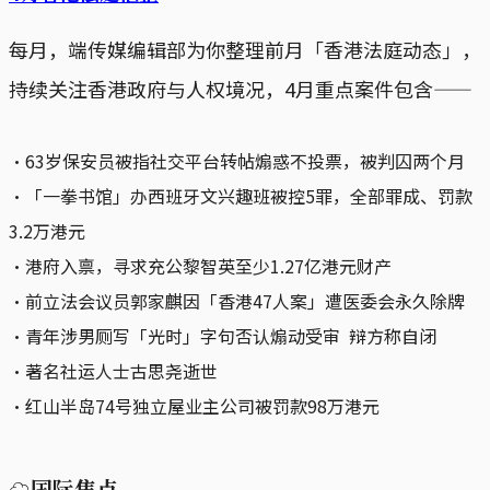
每月，端传媒编辑部为你整理前月「香港法庭动态」，
持续关注香港政府与人权境况，4月重点案件包含——
‧63岁保安员被指社交平台转帖煽惑不投票，被判囚两个月
‧「一拳书馆」办西班牙文兴趣班被控5罪，全部罪成、罚款
3.2万港元
‧港府入禀，寻求充公黎智英至少1.27亿港元财产
‧前立法会议员郭家麒因「香港47人案」遭医委会永久除牌
‧青年涉男厕写「光时」字句否认煽动受审 辩方称自闭
‧著名社运人士古思尧逝世
‧红山半岛74号独立屋业主公司被罚款98万港元
☁国际焦点