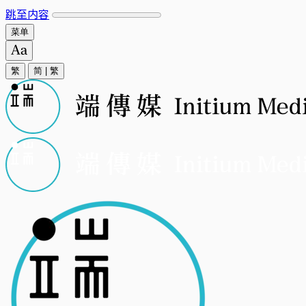
跳至内容
菜单
繁
简
|
繁