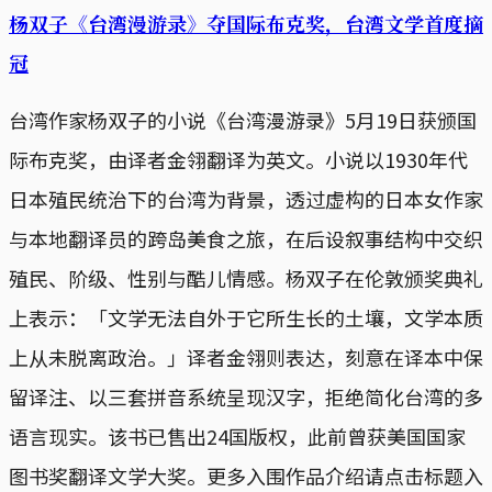
杨双子《台湾漫游录》夺国际布克奖，台湾文学首度摘
冠
台湾作家杨双子的小说《台湾漫游录》5月19日获颁国
际布克奖，由译者金翎翻译为英文。小说以1930年代
日本殖民统治下的台湾为背景，透过虚构的日本女作家
与本地翻译员的跨岛美食之旅，在后设叙事结构中交织
殖民、阶级、性别与酷儿情感。杨双子在伦敦颁奖典礼
上表示：「文学无法自外于它所生长的土壤，文学本质
上从未脱离政治。」译者金翎则表达，刻意在译本中保
留译注、以三套拼音系统呈现汉字，拒绝简化台湾的多
语言现实。该书已售出24国版权，此前曾获美国国家
图书奖翻译文学大奖。更多入围作品介绍请点击标题入