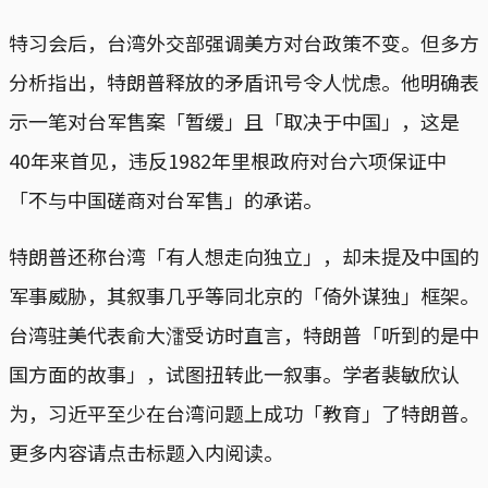
特习会后，台湾外交部强调美方对台政策不变。但多方
分析指出，特朗普释放的矛盾讯号令人忧虑。他明确表
示一笔对台军售案「暂缓」且「取决于中国」，这是
40年来首见，违反1982年里根政府对台六项保证中
「不与中国磋商对台军售」的承诺。
特朗普还称台湾「有人想走向独立」，却未提及中国的
军事威胁，其叙事几乎等同北京的「倚外谋独」框架。
台湾驻美代表俞大㵢受访时直言，特朗普「听到的是中
国方面的故事」，试图扭转此一叙事。学者裴敏欣认
为，习近平至少在台湾问题上成功「教育」了特朗普。
更多内容请点击标题入内阅读。