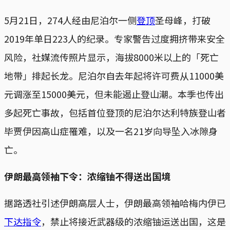
5月21日，274人经由尼泊尔一侧
登顶
圣母峰，打破
2019年单日223人的纪录。专家警告过度拥挤带来安全
风险，社媒流传照片显示，海拔8000米以上的「死亡
地带」排起长龙。尼泊尔自去年起将许可费从11000美
元调涨至15000美元，但未能遏止登山潮。本季也传出
多起死亡事故，包括首位登顶的尼泊尔达利特族登山者
毕贾伊因高山症罹难，以及一名21岁向导坠入冰隙身
亡。
伊朗最高领袖下令：浓缩铀不得送出国境
据路透社引述伊朗高层人士，伊朗最高领袖哈梅内伊已
下达指令
，禁止将接近武器级的浓缩铀运送出国，这是