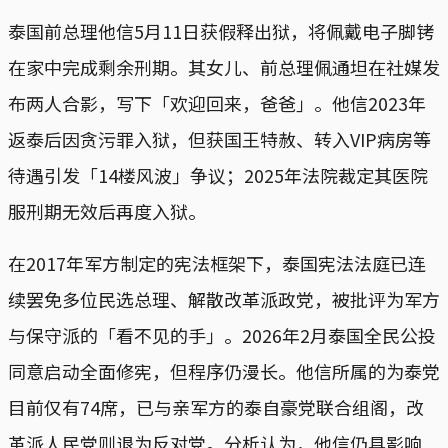
泰国前总理他信5月11日获假释出狱，将佩戴电子脚铐
在家中完成剩余刑期。其女儿、前总理佩通坦在社媒发
布两人合影，写下「欢迎回来，爸爸」。他信2023年
返泰后因贪污罪入狱，但获国王特赦、转入VIP病房等
待遇引发「14楼风波」争议；2025年法院裁定其医院
服刑期无效后再度入狱。
在2017年军方制定的宪法框架下，泰国宪法法庭已连
续罢免多位民选总理、解散改革派政党，被批评为军方
与保守派的「看不见的手」。2026年2月泰国全民公投
同意启动全面修宪，但程序仍漫长。他信所属的为泰党
目前仅有74席，已与亲军方的泰自豪党联合组阁，改
革派人民党则退为反对党。分析认为，他信仍具影响