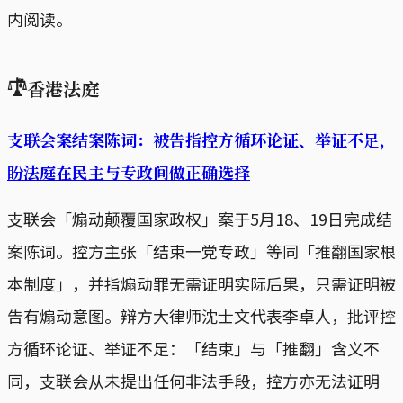
内阅读。
𓍝
香港法庭
支联会案结案陈词：被告指控方循环论证、举证不足，
盼法庭在民主与专政间做正确选择
支联会「煽动颠覆国家政权」案于5月18、19日完成结
案陈词。控方主张「结束一党专政」等同「推翻国家根
本制度」，并指煽动罪无需证明实际后果，只需证明被
告有煽动意图。辩方大律师沈士文代表李卓人，批评控
方循环论证、举证不足：「结束」与「推翻」含义不
同，支联会从未提出任何非法手段，控方亦无法证明