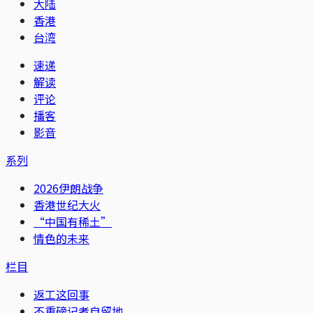
大陆
香港
台湾
速递
解读
评论
播客
影音
系列
2026伊朗战争
香港世纪大火
“中国有稀土”
情色的未来
栏目
返工这回事
不重磅记者自留地