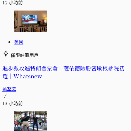
12 小時前
美國
僅限註冊用戶
進步派攻進特朗普票倉：薩依德險勝密歇根參院初
選｜Whatsnew
姚拏云
13 小時前