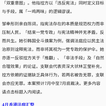
「双重意图」。他指控方以「违反宪法」同时定义目标
与手段，属「一鸡两味」的逻辑谬误。
邹幸彤则亲自陈词，指宪法存在的本质是规范权力而非
压制人民，「结束一党专政」与宪法精神并无矛盾，反
而共生。她引韩国全斗焕案为例，强调法庭应以民主法
治原则诠释宪法，而非将其视为一党专政的保护伞。她
亦逐一反驳控方关于「推翻」、「非法手段」及「自然
合理效果」的论证。支联会代表资深大状林芷莹补充，
控方依赖的证据缺乏具体行为，若两名被告无罪，支联
会亦应无罪。本案预计7月中至7月底裁决。更多内容
请点击标题入内阅读。
4月香港法庭汇整