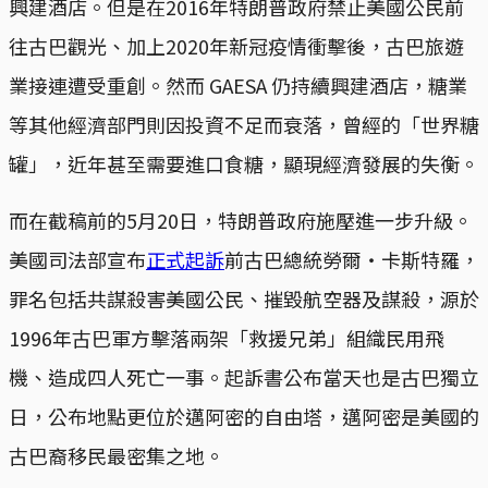
興建酒店。但是在2016年特朗普政府禁止美國公民前
往古巴觀光、加上2020年新冠疫情衝擊後，古巴旅遊
業接連遭受重創。然而 GAESA 仍持續興建酒店，糖業
等其他經濟部門則因投資不足而衰落，曾經的「世界糖
罐」，近年甚至需要進口食糖，顯現經濟發展的失衡。
而在截稿前的5月20日，特朗普政府施壓進一步升級。
美國司法部宣布
正式起訴
前古巴總統勞爾‧卡斯特羅，
罪名包括共謀殺害美國公民、摧毀航空器及謀殺，源於
1996年古巴軍方擊落兩架「救援兄弟」組織民用飛
機、造成四人死亡一事。起訴書公布當天也是古巴獨立
日，公布地點更位於邁阿密的自由塔，邁阿密是美國的
古巴裔移民最密集之地。