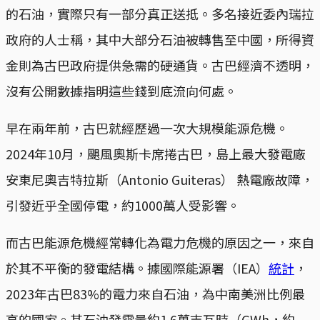
的石油，實際只有一部分真正送抵。多名接近委內瑞拉
政府的人士稱，其中大部分石油被轉售至中國，所得資
金則為古巴政府提供急需的硬通貨。古巴經濟不透明，
沒有公開數據指明這些錢到底流向何處。
早在兩年前，古巴就經歷過一次大規模能源危機。
2024年10月，颶風奧斯卡席捲古巴，島上最大發電廠
安東尼奧吉特拉斯（Antonio Guiteras） 熱電廠故障，
引發近乎全國停電，約1000萬人受影響。
而古巴能源危機經常轉化為電力危機的原因之一，來自
於其不平衡的發電結構。據國際能源署（IEA）
統計
，
2023年古巴83%的電力來自石油，為中南美洲比例最
高的國家。其石油發電量約1.6萬吉瓦時（GWh，約