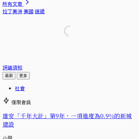
所有文章
拉丁美洲
美國
速遞
評論須知
最新
更多
社會
僅限會員
​​雄安「千年大計」第9年，一項進度為0.9%的新城
建設
小飛