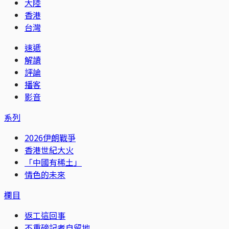
大陸
香港
台灣
速遞
解讀
評論
播客
影音
系列
2026伊朗戰爭
香港世紀大火
「中國有稀土」
情色的未來
欄目
返工這回事
不重磅記者自留地