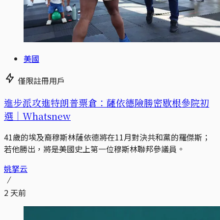
美國
僅限註冊用戶
進步派攻進特朗普票倉：薩依德險勝密歇根參院初
選｜Whatsnew
41歲的埃及裔穆斯林薩依德將在11月對決共和黨的羅傑斯；
若他勝出，將是美國史上第一位穆斯林聯邦參議員。
姚拏云
2 天前