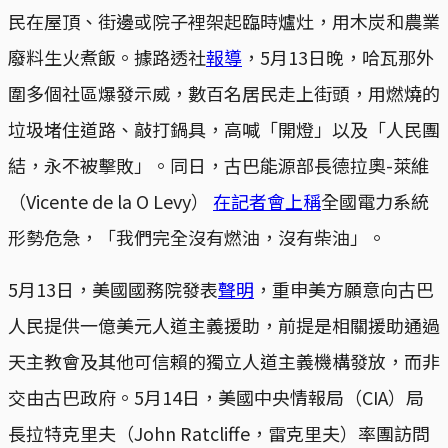
民在屋頂、街邊或院子裡架起臨時爐灶，用木炭和農業
廢料生火煮飯。據路透社
報導
，5月13日晚，哈瓦那外
圍多個社區爆發示威，數百名居民走上街頭，用燃燒的
垃圾堵住道路、敲打鍋具，高喊「開燈」以及「人民團
結，永不被擊敗」。同日，古巴能源部長德拉奧-萊維
（Vicente de la O Levy）
在記者會上稱
全國電力系統
形勢危急，「我們完全沒有燃油，沒有柴油」。
5月13日，美國國務院發表
聲明
，重申美方願意向古巴
人民提供一億美元人道主義援助，前提是相關援助通過
天主教會及其他可信賴的獨立人道主義機構發放，而非
交由古巴政府。5月14日，美國中央情報局（CIA）局
長拉特克里夫（John Ratcliffe，雷克里夫）率團訪問