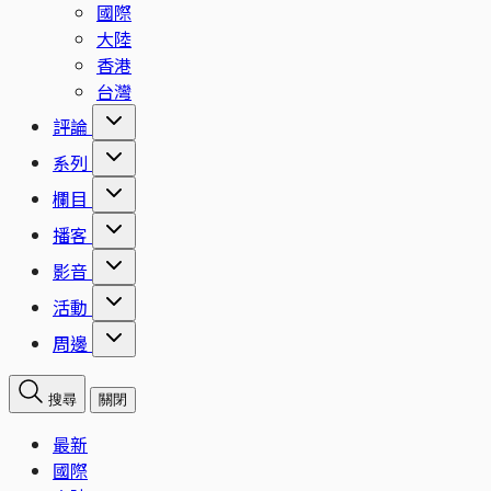
國際
大陸
香港
台灣
評論
系列
欄目
播客
影音
活動
周邊
搜尋
關閉
最新
國際