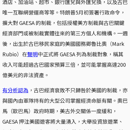
酒店、加油站、超市、銀行匯兌與外匯兌換，以及古巴
唯一互聯網營運商等等。特朗普5月初簽署行政命令，
擴大對 GAESA 的制裁，包括授權美方制裁與古巴關鍵
經濟部門或被制裁實體往來的第三方個人和機構。一週
後，出生於古巴移民家庭的美國國務卿魯比奧（Mark
Rubio）在
聲明
中正式將 GAESA 列為制裁對象，稱其
收入可能超過古巴國家預算三倍，並可能掌握高達200
億美元的非法資產。
有分析認為
，古巴經濟衰敗不只歸咎於美國的制裁，亦
與國內由軍隊持有的大型公司掌握經濟命脈有關。奧巴
馬（歐巴馬）政府時期，美古外交關係一度緩和，
GAESA 押注美國遊客將大量湧入，大舉投資旅遊業、