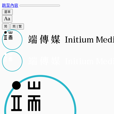
跳至內容
選單
简
简
|
繁