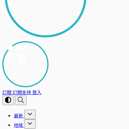
訂閱
訂閱支持
登入
最新
地域