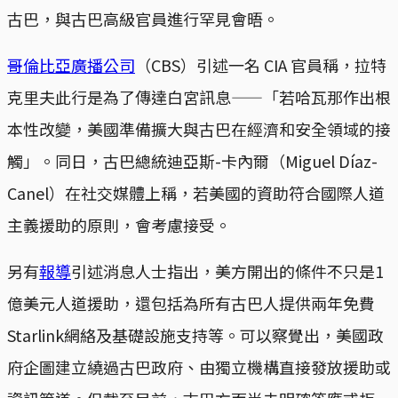
古巴，與古巴高級官員進行罕見會晤。
哥倫比亞廣播公司
（CBS）引述一名 CIA 官員稱，拉特
克里夫此行是為了傳達白宮訊息——「若哈瓦那作出根
本性改變，美國準備擴大與古巴在經濟和安全領域的接
觸」。同日，古巴總統迪亞斯-卡內爾（Miguel Díaz-
Canel）在社交媒體上稱，若美國的資助符合國際人道
主義援助的原則，會考慮接受。
另有
報導
引述消息人士指出，美方開出的條件不只是1
億美元人道援助，還包括為所有古巴人提供兩年免費
Starlink網絡及基礎設施支持等。可以察覺出，美國政
府企圖建立繞過古巴政府、由獨立機構直接發放援助或